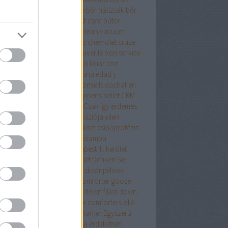
samell sütése
borsod online
bőr hátizsák
bőr
izsák női
bőr táska
budapest card
bútor
pet cleaning in cork
carpet clean vacuum
io tudományos számológép
chevrolet cruze
ing
comforter
Comment trouver le bon service
réparation automobile
Cómo lidiar con
acia con la crisis de la mediana edad y
arrollarse como persona
Conseils dachat en
ne que vous devez savoir
coppens pellet
CRM
dszer
crypto wallet for mac
Csak így érdemes
ekezni az ágyi poloskák inváziója ellen
repeslemez
csípő
csípőfájdalom
csípőprotézis
ét debrecen
csiptetős olvasólámpa
tányirtás
csótányirtás Budapest III. kerület
ányirtás Budapest XIII. kerület
Denken Sie
an
district 7 budapest
down
downpillows
n comforterqueen
down comforter goose
ther
down comforter queen
down filled
down
ows
Drón
dryvit
duck feather comforters
e14
alat
e27 foglalat
ecset rajzmarker
Egyszerű
egítő tanács az élete javítása érdekében