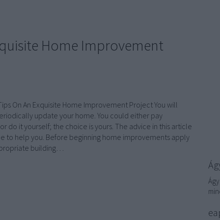
Exquisite Home Improvement
Tips On An Exquisite Home Improvement Project You will
eriodically update your home. You could either pay
 do it yourself; the choice is yours. The advice in this article
ble to help you. Before beginning home improvements apply
ppropriate building…
Ágy
Ágy
min
eap