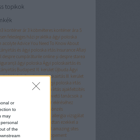
ss topikok
mkék
m3 konténer ár
3 köbméteres konténer ára
5
esen felesleges házi praktika ágyi poloska
n
acolyte
Advice You Need To Know About
tányirtás és ágyi poloska irtás Insurance
Aflați
l despre cumpărăturile online și despre starea
siguranță
ágyi poloska
Ágyi poloskairtás és
tányirtás Budapest XI. kerület Újbuda
Ágyi
oskaírtás házilag
ágyi poloskairtás III. kerület
 poloskairtás XIII. kerület
Ágyi poloska irtás
 poloska irtás
ágyi poloska írtás
ajakfeltöltés
umulátor
akril
alaprajz
Alapvető tanácsok a
marketingen keresztüli siker eléréséhez
sonal or
almi ruha
alkalmi ruha kölcsönzés
ection to
atreszokosan
alkoholos filc
allergia vizsgálat
ou may
ellplasztika
Aludjon nyugodtan ezekkel a
 personal
znos alvási apnoe tippekkel
amazing sites
out of the
renez-en plus sur le développement
 downstream