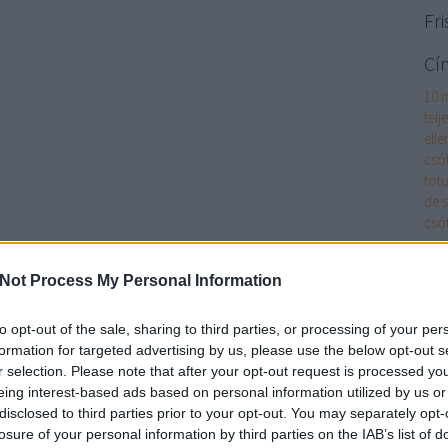
Fri
Cí
10 
telj
elle
csó
totu
de 
csó
pol
ágyi
Not Process My Personal Information
ágyi
akk
cikk
to opt-out of the sale, sharing to third parties, or processing of your per
alk
formation for targeted advertising by us, please use the below opt-out s
alk
r selection. Please note that after your opt-out request is processed y
és m
eing interest-based ads based on personal information utilized by us or
has
disclosed to third parties prior to your opt-out. You may separately opt-
App
losure of your personal information by third parties on the IAB’s list of