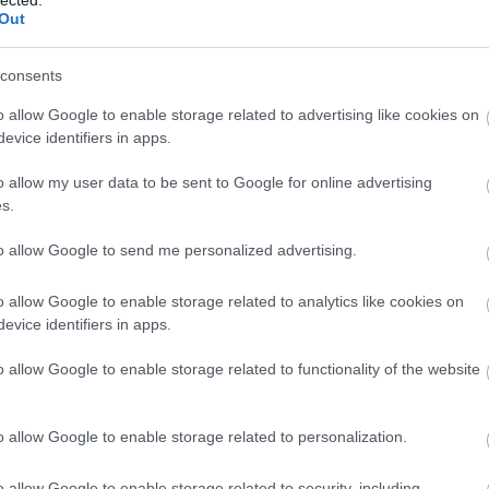
Out
kac
hát
car
consents
cas
tun
o allow Google to enable storage related to advertising like cookies on
de 
evice identifiers in apps.
efic
des
o allow my user data to be sent to Google for online advertising
lig
s.
ren
véd
to allow Google to send me personalized advertising.
cse
műt
o allow Google to enable storage related to analytics like cookies on
csó
evice identifiers in apps.
csót
dar
o allow Google to enable storage related to functionality of the website
dow
fea
pill
o allow Google to enable storage related to personalization.
fogl
öns
o allow Google to enable storage related to security, including