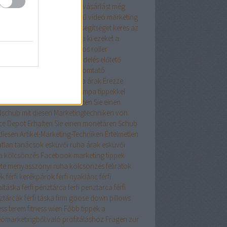
szerű tanácsaink az online vásárlást még
edelmezőbbé teszik
Egyszerű videó marketing
ácsok mindenkinek
Egy kis segítséget keres az
ernet Marketingben? Próbálja ki ezeket a
eket
elegáns ruha
elektromos roller
ktromos roller
élelmiszer rendelés
előtető
lő toló erkélyajtó
epson nyomtató
szcsatorna ár
ereszcsatorna árak
Érezze
át profinak ezekkel a Netlámpa tippekkel
onomikus iskolatáska
Erhalten Sie einen
dschub mit diesen Marketingtechniken von
ice Depot
Erhalten Sie einen monetären Schub
diesen Artikel-Marketing-Techniken
Értelmetlen
atlan tanácsok
esküvői ruha árak
esküvői
a kölcsönzés
Facebook marketing tippek
ete menyasszonyi ruha kölcsönzés
feliratok
ék
férfi kerékpárok
férfi nyaklánc
férfi
altáska
ferfi pénztárca
ferfi penztarca
férfi
ztárcák
férfi táska
firm goose down pillows
ess terem
fitness wien
Főbb tippek a
eómarketingből való profitáláshoz
Fragen zur