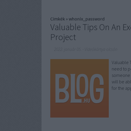
Címkék
»
whonix_password
Valuable Tips On An 
Project
2022. január 05.
-
Videókártya olcsón
Valuable 
need to p
someone or
will be a
for the a