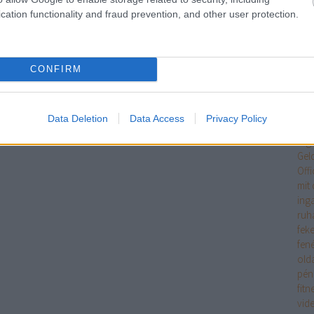
Egy
cation functionality and fraud prevention, and other user protection.
jöv
tan
Int
tipp
CONFIRM
Ele
eme
ere
Data Deletion
Data Access
Privacy Policy
mag
erg
Gel
Off
mit 
ing
ruh
fek
fen
old
pén
fitn
vid