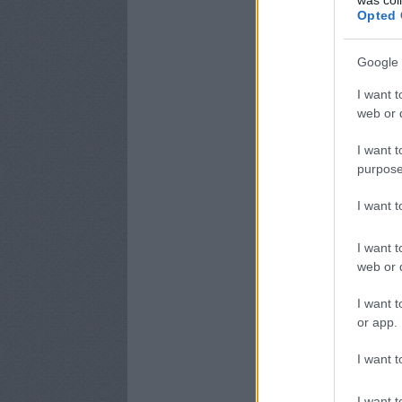
Opted 
Google 
I want t
web or d
I want t
purpose
I want 
I want t
web or d
I want t
or app.
I want t
I want t