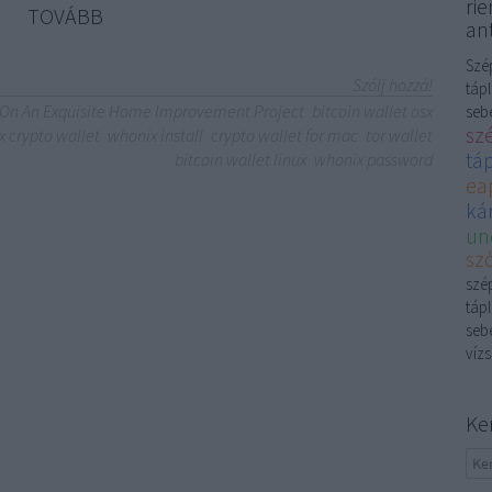
rie
TOVÁBB
ant
Szép
Szólj hozzá!
tápl
 On An Exquisite Home Improvement Project
bitcoin wallet osx
sebé
sz
x crypto wallet
whonix install
crypto wallet for mac
tor wallet
tá
bitcoin wallet linux
whonix password
ea
kár
un
sző
szép
tápl
sebé
vízs
Ke