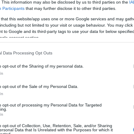
per
. This information may also be disclosed by us to third parties on the
IA
gyű
Participants
that may further disclose it to other third parties.
gyö
 that this website/app uses one or more Google services and may gath
vás
including but not limited to your visit or usage behaviour. You may click 
Önt?
 to Google and its third-party tags to use your data for below specifi
kül
ogle consent section.
int
mar
Int
l Data Processing Opt Outs
kez
eze
o opt-out of the Sharing of my personal data.
Mar
In
tip
mar
o opt-out of the Sale of my Personal Data.
bab
In
tan
ára
to opt-out of processing my Personal Data for Targeted
com
ing.
In
Bir
Adv
o opt-out of Collection, Use, Retention, Sale, and/or Sharing
linu
ersonal Data that Is Unrelated with the Purposes for which it
onli
lected.