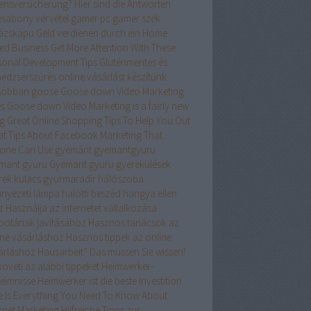
ensversicherung? Hier sind die Antworten
esabony vérvétel
gamer pc
gamer szék
ázskapu
Geld verdienen durch ein Home
ed Business
Get More Attention With These
sonal Development Tips
Gluténmentes és
edzserszűrés online vásárlást készítünk
sóbban
goose
Goose down Video Marketing
es
Goose down Video Marketing is a fairly new
ng
Great Online Shopping Tips To Help You Out
at Tips About Facebook Marketing That
one Can Use
gyémánt
gyemantgyuru
mant gyuru
Gyemant gyuru
gyerekülések
rek kulacs
gyurmaradír
hálószoba
nyezeti lámpa
halotti beszéd
hangya ellen
z
Használja az internetet vállalkozása
apotának javításához
Hasznos tanácsok az
ine vásárláshoz
Hasznos tippek az online
árláshoz
Hausarbeit? Das müssen Sie wissen!
öveti az alábbi tippeket
Heimwerker-
eimnisse
Heimwerker ist die beste Investition
e Is Everything You Need To Know About
ernet Marketing
Hilfreiche Tipps zur