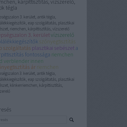
mchen, kárpittisztítás, vízszerelő,
ik tégla
ségszalon 3. kerület, antik tégla,
álékkiegészítők, eap szolgáltatás, plasztikai
szet, riemchen, kárpittisztítás, vízszerelő
épségszalon 3. kerület
vízszerelő
plálékkiegészítők
szőnyegtisztítás
p szolgáltatás
plasztikai sebészet
a
pittisztítás fontossága
riemchen
d verblender innen
nyegtisztítás ár
riemchen
ségszalon 3. kerület, antik tégla,
álékkiegészítők, eap szolgáltatás, plasztikai
szet, klinkerriemchen, kárpittisztítás,
zerelő
resés