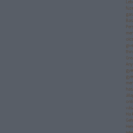
Leb
füz
gar
Bas
Per
men
olc
giv
thi
Gre
Any
gye
gye
men
has
áll
onl
vás
Ha k
Geh
Her
Int