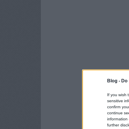
Blog -
Do 
If you wish 
sensitive in
confirm you
continue se
information 
further disc