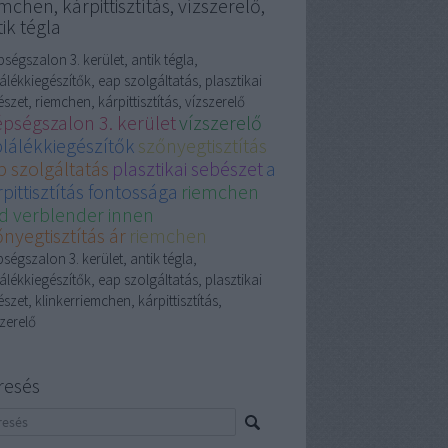
mchen, kárpittisztítás, vízszerelő,
ik tégla
ségszalon 3. kerület, antik tégla,
álékkiegészítők, eap szolgáltatás, plasztikai
szet, riemchen, kárpittisztítás, vízszerelő
épségszalon 3. kerület
vízszerelő
plálékkiegészítők
szőnyegtisztítás
p szolgáltatás
plasztikai sebészet
a
pittisztítás fontossága
riemchen
d verblender innen
nyegtisztítás ár
riemchen
ségszalon 3. kerület, antik tégla,
álékkiegészítők, eap szolgáltatás, plasztikai
szet, klinkerriemchen, kárpittisztítás,
zerelő
resés