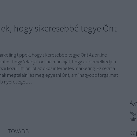
pek, hogy sikeresebbé tegye Önt
Marketing tippek, hogy sikeresebbé tegye Önt Az online
ontos, hogy "eladja" online márkáját, hogy az kiemelkedjen
sai közül. Itt jön jól az okos internetes marketing. Ez segít a
nak megtalálni és megjegyezni Önt, ami nagyobb forgalmat
bb nyereséget…
Ágy
Ágy
min
TOVÁBB
eap