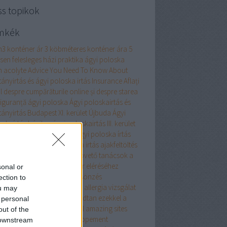
ss topikok
mkék
m3 konténer ár
3 köbméteres konténer ára
5
esen felesleges házi praktika ágyi poloska
n
acolyte
Advice You Need To Know About
tányirtás és ágyi poloska irtás Insurance
Aflați
l despre cumpărăturile online și despre starea
siguranță
ágyi poloska
Ágyi poloskairtás és
tányirtás Budapest XI. kerület Újbuda
Ágyi
oskaírtás házilag
ágyi poloskairtás III. kerület
 poloskairtás XIII. kerület
ágyi poloska írtás
 poloska irtás
Ágyi poloska irtás
ajakfeltöltés
umulátor
akril
alaprajz
Alapvető tanácsok a
marketingen keresztüli siker eléréséhez
sonal or
almi ruha
alkalmi ruha kölcsönzés
ection to
atreszokosan
alkoholos filc
allergia vizsgálat
ou may
ellplasztika
Aludjon nyugodtan ezekkel a
 personal
znos alvási apnoe tippekkel
amazing sites
out of the
renez-en plus sur le développement
 downstream