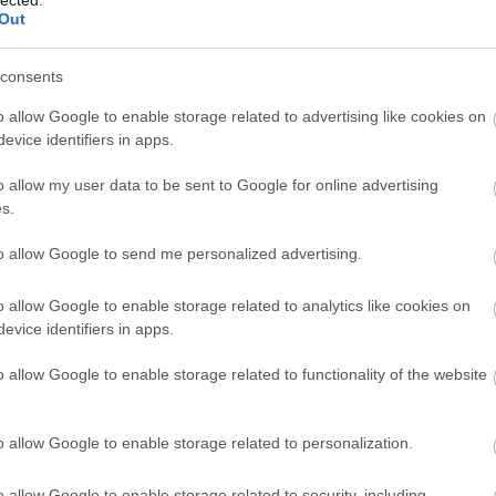
Out
kac
hát
car
consents
cas
tun
o allow Google to enable storage related to advertising like cookies on
de 
evice identifiers in apps.
efic
des
o allow my user data to be sent to Google for online advertising
lig
s.
ren
véd
to allow Google to send me personalized advertising.
cse
műt
o allow Google to enable storage related to analytics like cookies on
csó
evice identifiers in apps.
csót
dar
o allow Google to enable storage related to functionality of the website
dow
fea
pill
o allow Google to enable storage related to personalization.
fogl
öns
o allow Google to enable storage related to security, including