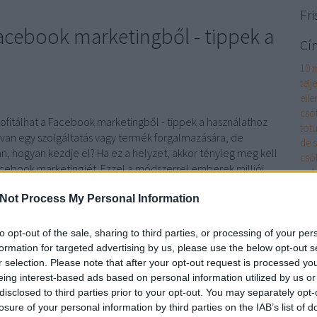
Fri
eoagenturwien.org/mi-a-
acebook marketingből - tippek a
ntosabb-tudnivalo-a-
Cí
cegalapitasrol/
agenturzurich.org/hogyan-
10 
telj
el-a-taplalekkiegeszito-
elle
webaruhazadat/
csó
ofitálhat a Facebook marketingből - tippek a használathoz
totu
van egy szolgáltatás vagy termék forgalmazására, de
de 
n, hogyan kezdje el? Ha ez a helyzet, akkor tényleg meg kell
csó
acebook marketingjét. Ezzel a módszerrel emberek milliói
pol
 mit kínálnak. Ha…
ágyi
Not Process My Personal Information
ágyi
akk
cikk
to opt-out of the sale, sharing to third parties, or processing of your per
alk
formation for targeted advertising by us, please use the below opt-out s
alk
r selection. Please note that after your opt-out request is processed y
és m
eing interest-based ads based on personal information utilized by us or
has
disclosed to third parties prior to your opt-out. You may separately opt-
TOVÁBB
App
losure of your personal information by third parties on the IAB’s list of