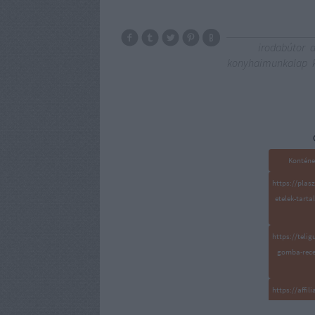
irodabútor
a
konyhaimunkalap
Konténe
https://plas
etelek-tart
https://teli
gomba-rece
https://affil