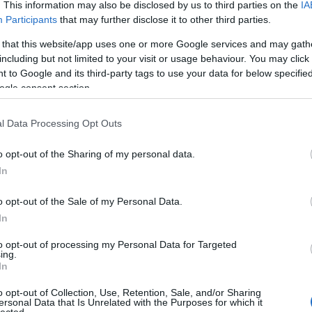
per
. This information may also be disclosed by us to third parties on the
IA
gyű
Participants
that may further disclose it to other third parties.
Szólj hozzá!
gyö
gyló
munkalap
konyhapult
zuhanytálca
Hogyan profitálhat a
 that this website/app uses one or more Google services and may gath
vás
Facebook marketingből - tippek a használathoz
including but not limited to your visit or usage behaviour. You may click 
Önt?
 to Google and its third-party tags to use your data for below specifi
kül
ogle consent section.
int
mar
Int
l Data Processing Opt Outs
kez
eze
o opt-out of the Sharing of my personal data.
Mar
In
tip
mar
o opt-out of the Sale of my Personal Data.
bab
In
tan
ára
to opt-out of processing my Personal Data for Targeted
com
ing.
In
Bir
Adv
o opt-out of Collection, Use, Retention, Sale, and/or Sharing
linu
ersonal Data that Is Unrelated with the Purposes for which it
onli
lected.