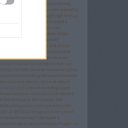
szerű tanácsaink az online vásárlást még
edelmezőbbé teszik
Egyszerű videó marketing
ácsok mindenkinek
Egy kis segítséget keres az
ernet Marketingben? Próbálja ki ezeket a
eket
elegáns ruha
elektromos roller
ktromos roller
élelmiszer rendelés
előtető
lő toló erkélyajtó
epson nyomtató
szcsatorna ár
ereszcsatorna árak
Érezze
át profinak ezekkel a Netlámpa tippekkel
onomikus iskolatáska
Erhalten Sie einen
dschub mit diesen Marketingtechniken von
ice Depot
Erhalten Sie einen monetären Schub
diesen Artikel-Marketing-Techniken
Értelmetlen
atlan tanácsok
esküvői ruha árak
esküvői
a kölcsönzés
Facebook marketing tippek
ete menyasszonyi ruha kölcsönzés
feliratok
ék
férfi kerékpárok
férfi nyaklánc
férfi
altáska
ferfi penztarca
ferfi pénztárca
férfi
ztárcák
férfi táska
firm goose down pillows
ess terem
fitness wien
Főbb tippek a
eómarketingből való profitáláshoz
Fragen zur