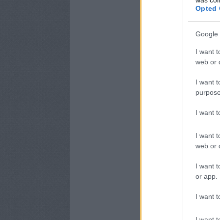
Opted 
Google 
I want t
web or d
I want t
purpose
I want 
I want t
web or d
I want t
or app.
I want t
I want t