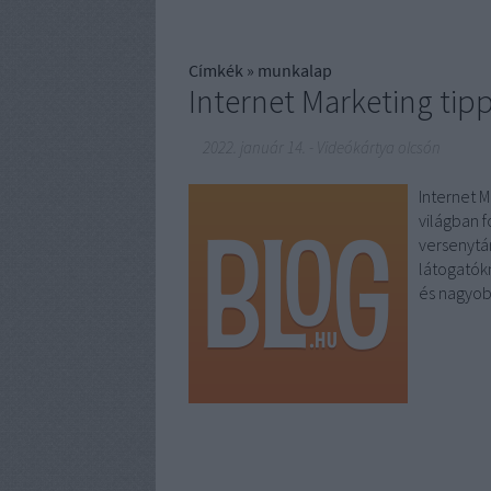
Címkék
»
munkalap
Internet Marketing tip
2022. január 14.
-
Videókártya olcsón
Internet 
világban f
versenytár
látogatók
és nagyo