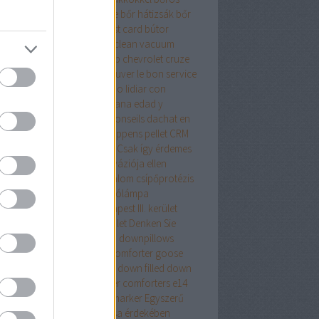
samell sütése
borsod online
bőr hátizsák
bőr
izsák női
bőr táska
budapest card
bútor
pet cleaning in cork
carpet clean vacuum
io tudományos számológép
chevrolet cruze
ing
comforter
Comment trouver le bon service
réparation automobile
Cómo lidiar con
acia con la crisis de la mediana edad y
arrollarse como persona
Conseils dachat en
ne que vous devez savoir
coppens pellet
CRM
dszer
crypto wallet for mac
Csak így érdemes
ekezni az ágyi poloskák inváziója ellen
repeslemez
csípő
csípőfájdalom
csípőprotézis
ét debrecen
csiptetős olvasólámpa
tányirtás
csótányirtás Budapest III. kerület
ányirtás Budapest XIII. kerület
Denken Sie
an
district 7 budapest
down
downpillows
n comforterqueen
down comforter goose
ther
down comforter queen
down filled
down
ows
Drón
dryvit
duck feather comforters
e14
alat
e27 foglalat
ecset rajzmarker
Egyszerű
egítő tanács az élete javítása érdekében