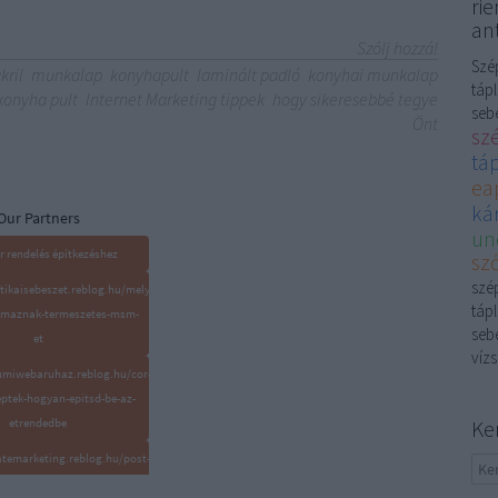
rie
ant
Szólj hozzá!
Szép
kril
munkalap
konyhapult
laminált padló
konyhai munkalap
tápl
konyha pult
Internet Marketing tippek
hogy sikeresebbé tegye
sebé
Önt
sz
tá
ea
kár
Our Partners
un
r rendelés építkezéshez
sző
szép
ztikaisebeszet.reblog.hu/mely-
tápl
almaznak-termeszetes-msm-
sebé
et
vízs
gumiwebaruhaz.reblog.hu/cordyceps-
ptek-hogyan-epitsd-be-az-
etrendedbe
Ke
iatemarketing.reblog.hu/post-
007