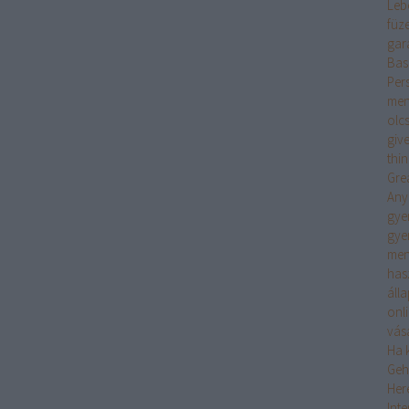
Leb
füz
gar
Bas
Per
men
olc
giv
thi
Gre
Any
gye
gye
men
has
áll
onl
vás
Ha k
Geh
Her
Int