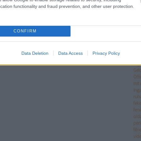
Egy
cation functionality and fraud prevention, and other user protection.
jöv
tan
Int
tipp
CONFIRM
Ele
eme
ere
Data Deletion
Data Access
Privacy Policy
mag
erg
Gel
Off
mit 
ing
ruh
fek
fen
old
pén
fitn
vid