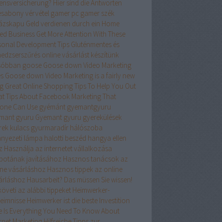
ensversicherung? Hier sind die Antworten
esabony vérvétel
gamer pc
gamer szék
ázskapu
Geld verdienen durch ein Home
ed Business
Get More Attention With These
sonal Development Tips
Gluténmentes és
edzserszűrés online vásárlást készítünk
sóbban
goose
Goose down Video Marketing
es
Goose down Video Marketing is a fairly new
ng
Great Online Shopping Tips To Help You Out
at Tips About Facebook Marketing That
one Can Use
gyémánt
gyemantgyuru
mant gyuru
Gyemant gyuru
gyerekülések
rek kulacs
gyurmaradír
hálószoba
nyezeti lámpa
halotti beszéd
hangya ellen
z
Használja az internetet vállalkozása
apotának javításához
Hasznos tanácsok az
ine vásárláshoz
Hasznos tippek az online
árláshoz
Hausarbeit? Das müssen Sie wissen!
öveti az alábbi tippeket
Heimwerker-
eimnisse
Heimwerker ist die beste Investition
e Is Everything You Need To Know About
ernet Marketing
Hilfreiche Tipps zur