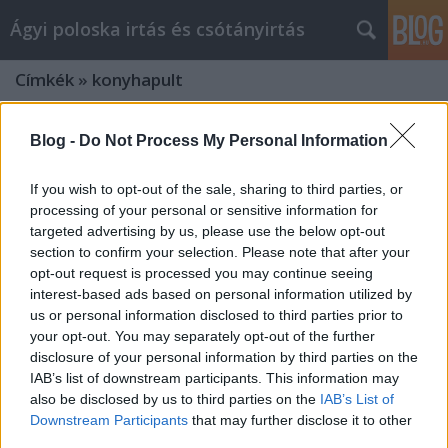
Ágyi poloska irtás és csótányirtás
Címkék
»
konyhapult
Internet Marketing tippek, hogy
Blog -
Do Not Process My Personal Information
sikeresebbé tegye Önt
If you wish to opt-out of the sale, sharing to third parties, or
Videókártya olcsón
•
2022. január 14.
0
processing of your personal or sensitive information for
targeted advertising by us, please use the below opt-out
Internet Marketing tippek, hogy sikeresebbé tegye
section to confirm your selection. Please note that after your
Önt Az online világban fontos, hogy "eladja" online
opt-out request is processed you may continue seeing
márkáját, hogy az kiemelkedjen versenytársai közül.
interest-based ads based on personal information utilized by
Itt jön jól az okos internetes marketing. Ez segít a
us or personal information disclosed to third parties prior to
your opt-out. You may separately opt-out of the further
látogatóknak megtalálni és megjegyezni Önt, ami
disclosure of your personal information by third parties on the
nagyobb forgalmat és nagyobb nyereséget…
IAB’s list of downstream participants. This information may
also be disclosed by us to third parties on the
IAB’s List of
Hogyan profitálhat a Facebook
Downstream Participants
that may further disclose it to other
marketingből - tippek a
third parties.