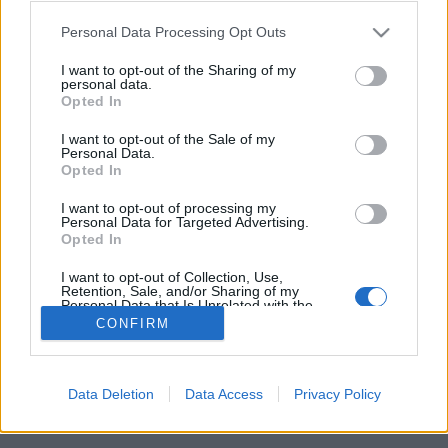
használathoz
Please note that this website/app uses one or more Google
Personal Data Processing Opt Outs
services and may gather and store information including but
Videókártya olcsón
•
2021. szeptember 15.
0
not limited to your visit or usage behaviour. You may click to
I want to opt-out of the Sharing of my
personal data.
grant or deny consent to Google and its third-party tags to
Opted In
Hogyan profitálhat a Facebook marketingből -
use your data for below specified purposes in below Google
consent section.
tippek a használathoz Szüksége van egy szolgáltatás
I want to opt-out of the Sale of my
Personal Data.
vagy termék forgalmazására, de bizonytalan,
Opted In
hogyan kezdje el? Ha ez a helyzet, akkor tényleg meg
kell nézni a Facebook marketingjét. Ezzel a
I want to opt-out of processing my
módszerrel emberek milliói láthatják, mit kínálnak.
Personal Data for Targeted Advertising.
Opted In
Ha…
I want to opt-out of Collection, Use,
Retention, Sale, and/or Sharing of my
Personal Data that Is Unrelated with the
Purposes for which it was collected.
CONFIRM
Opted Out
Google consents
Data Deletion
Data Access
Privacy Policy
SÜTI BEÁLLÍTÁSOK MÓDOSÍTÁSA
I want to allow Google to enable storage
related to advertising like cookies on web or