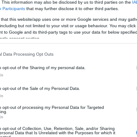
tip
. This information may also be disclosed by us to third parties on the
IA
mar
Participants
that may further disclose it to other third parties.
bab
 that this website/app uses one or more Google services and may gath
tan
including but not limited to your visit or usage behaviour. You may click 
ára
 to Google and its third-party tags to use your data for below specifi
com
ogle consent section.
Bir
Adv
linu
l Data Processing Opt Outs
onli
kac
o opt-out of the Sharing of my personal data.
hát
In
car
cas
o opt-out of the Sale of my Personal Data.
tun
In
de 
efic
to opt-out of processing my Personal Data for Targeted
des
ing.
In
lig
ren
o opt-out of Collection, Use, Retention, Sale, and/or Sharing
véd
ersonal Data that Is Unrelated with the Purposes for which it
lected.