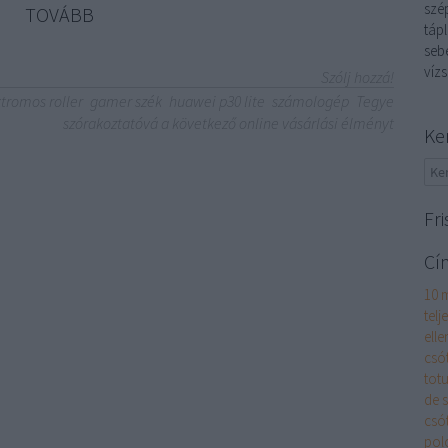
szép
TOVÁBB
tápl
sebé
vízs
Szólj hozzá!
tromos roller
gamer szék
huawei p30 lite
számologép
Tegye
szórakoztatóvá a következő online vásárlási élményt
Ke
Fri
Cí
10 
telj
elle
csó
totu
de 
csó
pol