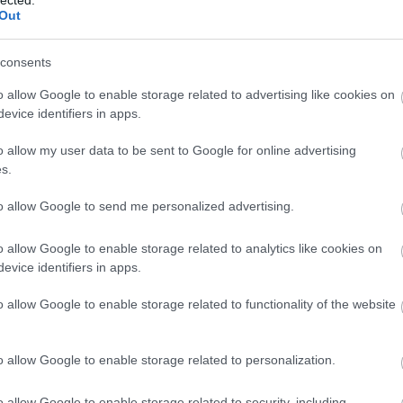
cse
Out
műt
csó
csót
consents
dar
dow
o allow Google to enable storage related to advertising like cookies on
fea
evice identifiers in apps.
pill
o allow my user data to be sent to Google for online advertising
fogl
s.
öns
Egy
to allow Google to send me personalized advertising.
jöv
tan
Int
o allow Google to enable storage related to analytics like cookies on
tipp
evice identifiers in apps.
Ele
eme
o allow Google to enable storage related to functionality of the website
ere
mag
erg
o allow Google to enable storage related to personalization.
Gel
Off
o allow Google to enable storage related to security, including