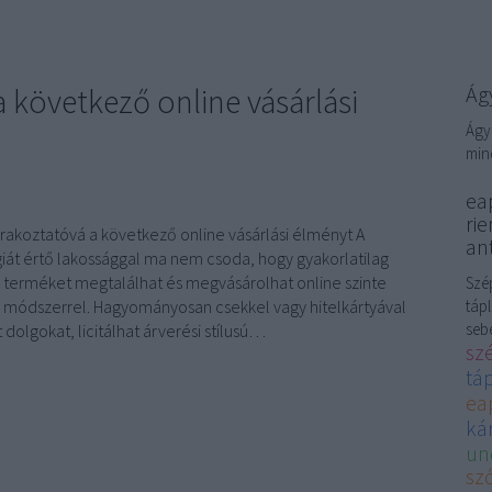
 következő online vásárlási
Ágy
Ágy
min
eap
rie
rakoztatóvá a következő online vásárlási élményt A
ant
iát értő lakossággal ma nem csoda, hogy gyakorlatilag
 terméket megtalálhat és megvásárolhat online szinte
Szép
 módszerrel. Hagyományosan csekkel vagy hitelkártyával
tápl
sebé
 dolgokat, licitálhat árverési stílusú…
sz
tá
ea
kár
un
sző