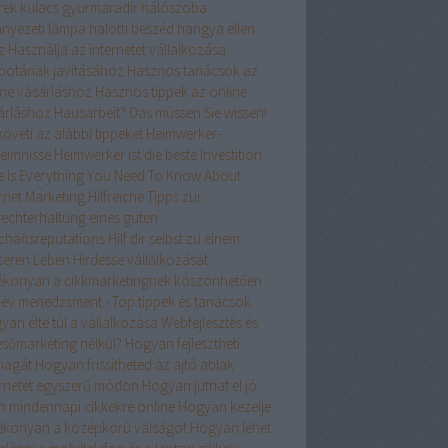
rek kulacs
gyurmaradír
hálószoba
nyezeti lámpa
halotti beszéd
hangya ellen
z
Használja az internetet vállalkozása
apotának javításához
Hasznos tanácsok az
ine vásárláshoz
Hasznos tippek az online
árláshoz
Hausarbeit? Das müssen Sie wissen!
öveti az alábbi tippeket
Heimwerker-
eimnisse
Heimwerker ist die beste Investition
e Is Everything You Need To Know About
ernet Marketing
Hilfreiche Tipps zur
rechterhaltung eines guten
chäftsreputations
Hilf dir selbst zu einem
seren Leben
Hirdesse vállalkozását
ékonyan a cikkmarketingnek köszönhetően
név menedzsment - Top tippek és tanácsok
an élte túl a vállalkozása Webfejlesztés és
esőmarketing nélkül?
Hogyan fejlesztheti
agát
Hogyan frissítheted az ajtó ablak
ernetét egyszerű módon
Hogyan juthat el jó
n mindennapi cikkekre online
Hogyan kezelje
ékonyan a középkorú válságot
Hogyan lehet