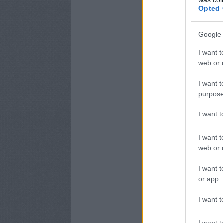
Opted 
Google 
I want t
web or d
I want t
purpose
I want 
I want t
web or d
I want t
or app.
I want t
I want t