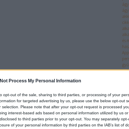
ágyi
ágyi
akk
cikk
alk
alk
és m
has
App
per
gyű
gyö
vás
Not Process My Personal Information
Önt?
kül
int
to opt-out of the sale, sharing to third parties, or processing of your per
mar
formation for targeted advertising by us, please use the below opt-out s
Int
r selection. Please note that after your opt-out request is processed y
kez
eing interest-based ads based on personal information utilized by us or
eze
disclosed to third parties prior to your opt-out. You may separately opt-
Mar
losure of your personal information by third parties on the IAB’s list of