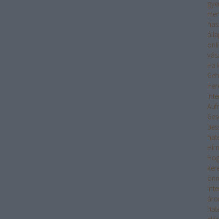
gye
men
has
áll
onl
vás
Ha k
Geh
Her
Int
Auf
Ges
bes
hat
Hír
Hogy
ker
önm
int
áro
hat