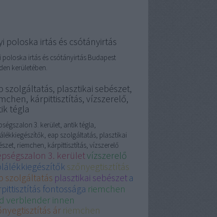
i poloska irtás és csótányirtás
i poloska irtás és csótányirtás Budapest
den kerületében.
 szolgáltatás, plasztikai sebészet,
mchen, kárpittisztítás, vízszerelő,
ik tégla
ségszalon 3. kerület, antik tégla,
álékkiegészítők, eap szolgáltatás, plasztikai
szet, riemchen, kárpittisztítás, vízszerelő
épségszalon 3. kerület
vízszerelő
plálékkiegészítők
szőnyegtisztítás
p szolgáltatás
plasztikai sebészet
a
pittisztítás fontossága
riemchen
d verblender innen
nyegtisztítás ár
riemchen