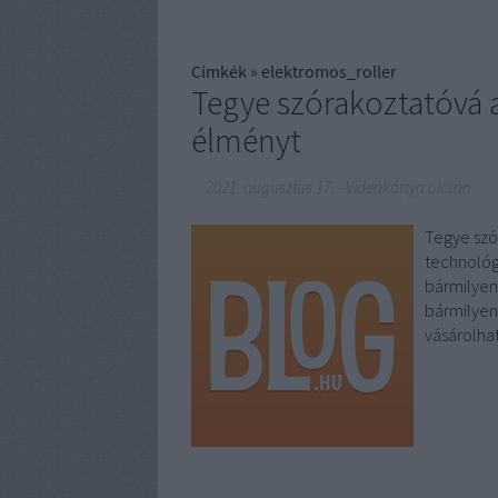
Címkék
»
elektromos_roller
Tegye szórakoztatóvá a
élményt
2021. augusztus 17.
-
Videókártya olcsón
Tegye szó
technológ
bármilyen
bármilyen
vásárolhat