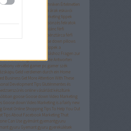
diesen Artikel-Marketing-Techniken
Értelmetlen
atlan tanácsok
esküvői ruha árak
esküvői
a kölcsönzés
Facebook marketing tippek
ete menyasszonyi ruha kölcsönzés
feliratok
ék
férfi kerékpárok
férfi nyaklánc
férfi
altáska
ferfi penztarca
ferfi pénztárca
férfi
ztárcák
férfi táska
firm goose down pillows
ess terem
fitness wien
Főbb tippek a
eómarketingből való profitáláshoz
Fragen zur
ensversicherung? Hier sind die Antworten
esabony vérvétel
gamer pc
gamer szék
ázskapu
Geld verdienen durch ein Home
ed Business
Get More Attention With These
sonal Development Tips
Gluténmentes és
edzserszűrés online vásárlást készítünk
sóbban
goose
Goose down Video Marketing
es
Goose down Video Marketing is a fairly new
ng
Great Online Shopping Tips To Help You Out
at Tips About Facebook Marketing That
one Can Use
gyémánt
gyemantgyuru
mant gyuru
Gyemant gyuru
gyerekülések