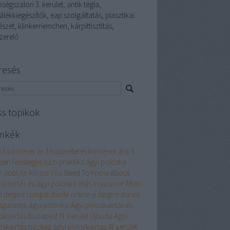
ségszalon 3. kerület, antik tégla,
álékkiegészítők, eap szolgáltatás, plasztikai
szet, klinkerriemchen, kárpittisztítás,
zerelő
resés
ss topikok
mkék
m3 konténer ár
3 köbméteres konténer ára
5
esen felesleges házi praktika ágyi poloska
n
acolyte
Advice You Need To Know About
tányirtás és ágyi poloska irtás Insurance
Aflați
l despre cumpărăturile online și despre starea
siguranță
ágyi poloska
Ágyi poloskairtás és
tányirtás Budapest XI. kerület Újbuda
Ágyi
oskaírtás házilag
ágyi poloskairtás III. kerület