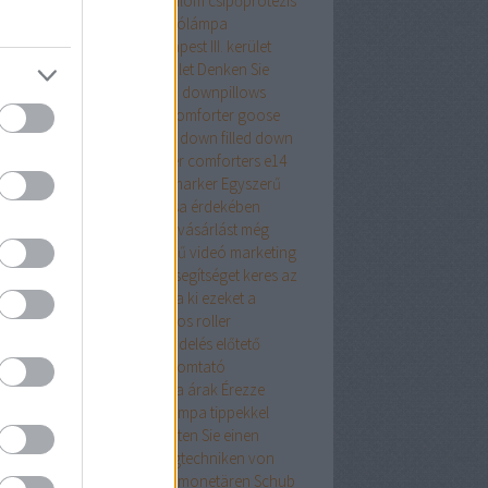
repeslemez
csípő
csípőfájdalom
csípőprotézis
ét debrecen
csiptetős olvasólámpa
tányirtás
csótányirtás Budapest III. kerület
ányirtás Budapest XIII. kerület
Denken Sie
an
district 7 budapest
down
downpillows
n comforterqueen
down comforter goose
ther
down comforter queen
down filled
down
ows
Drón
dryvit
duck feather comforters
e14
alat
e27 foglalat
ecset rajzmarker
Egyszerű
egítő tanács az élete javítása érdekében
szerű tanácsaink az online vásárlást még
edelmezőbbé teszik
Egyszerű videó marketing
ácsok mindenkinek
Egy kis segítséget keres az
ernet Marketingben? Próbálja ki ezeket a
eket
elegáns ruha
elektromos roller
ktromos roller
élelmiszer rendelés
előtető
lő toló erkélyajtó
epson nyomtató
szcsatorna ár
ereszcsatorna árak
Érezze
át profinak ezekkel a Netlámpa tippekkel
onomikus iskolatáska
Erhalten Sie einen
dschub mit diesen Marketingtechniken von
ice Depot
Erhalten Sie einen monetären Schub