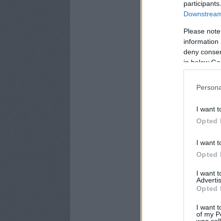
participants
Downstream 
Please note
information 
deny consent
in below Go
Persona
I want t
Opted 
I want t
Opted 
I want 
Advertis
Opted 
I want t
of my P
was col