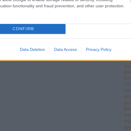
mit 
cation functionality and fraud prevention, and other user protection.
ing
ruh
fek
fen
CONFIRM
old
pén
fitn
Data Deletion
Data Access
Privacy Policy
vid
Leb
füz
gar
Bas
Per
men
olc
giv
thi
Gre
Any
gye