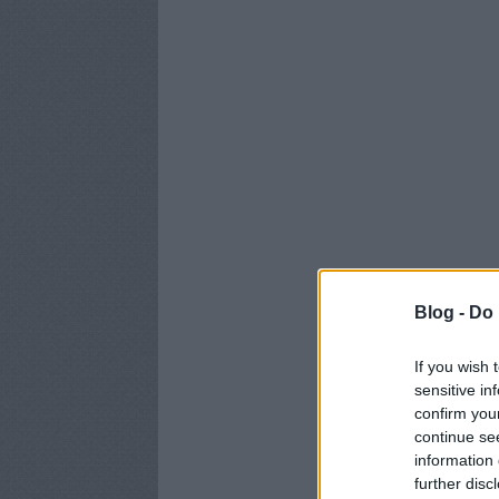
Blog -
Do 
If you wish 
sensitive in
confirm you
continue se
information 
further disc