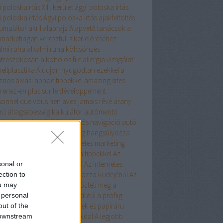
 poloskairtás XIII. kerület
ágyi poloska írtás
 poloska irtás
Ágyi poloska irtás
ajakfeltöltés
umulátor
akril
alaprajz
Alapvető tanácsok a
marketingen keresztüli siker eléréséhez
almi ruha
alkalmi ruha kölcsönzés
atreszokosan
alkoholos filc
allergia vizsgálat
ellplasztika
Aludjon nyugodtan ezekkel a
znos alvási apnoe tippekkel
amazing sites
renez-en plus sur le développement
sonnel que vous nen avez jamais rêvé
arany
rű
átlagsebesség kalkulátor
autómentő
ngyös
Autós hűtőtáska
Autós navigáció
autó
árlás
Az internetes marketing hangsúlyozza
 Ez a tanács segít
Az internetes marketing
önbséget fog tenni ezekkel a tippekkel
Az
ernetes marketing nagyszerű
Az internetes
sonal or
keting a lehető legtöbbet hozza ki idejéből
Az
ection to
ernet Marketing nem különbözteti meg a
ou may
dőket vagy a profikat
A kezdőtől a profiig
 personal
kkel a kreatív hobby termékek és papíráru
out of the
keting tippekkel
a legjobb oldal
A legjobb
 downstream