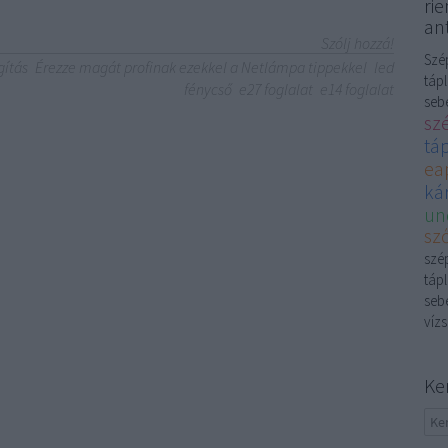
rie
ant
Szólj hozzá!
Szép
gítás
Érezze magát profinak ezekkel a Netlámpa tippekkel
led
tápl
fénycső
e27 foglalat
e14 foglalat
sebé
sz
tá
ea
kár
un
sző
szép
tápl
sebé
vízs
Ke