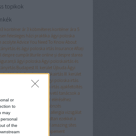
ss topikok
mkék
m3 konténer ár
3 köbméteres konténer ára
5
esen felesleges házi praktika ágyi poloska
n
acolyte
Advice You Need To Know About
tányirtás és ágyi poloska irtás Insurance
Aflați
l despre cumpărăturile online și despre starea
siguranță
ágyi poloska
Ágyi poloskairtás és
tányirtás Budapest XI. kerület Újbuda
Ágyi
oskaírtás házilag
ágyi poloskairtás III. kerület
 poloskairtás XIII. kerület
ágyi poloska irtás
 poloska irtás
ágyi poloska írtás
ajakfeltöltés
umulátor
akril
alaprajz
Alapvető tanácsok a
marketingen keresztüli siker eléréséhez
sonal or
almi ruha
alkalmi ruha kölcsönzés
ection to
atreszokosan
alkoholos filc
allergia vizsgálat
ou may
ellplasztika
Aludjon nyugodtan ezekkel a
 personal
znos alvási apnoe tippekkel
amazing sites
out of the
renez-en plus sur le développement
 downstream