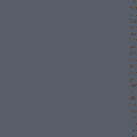
Leb
füz
gar
Bas
Per
men
olc
giv
thi
Gre
Any
Gye
gye
men
has
áll
onl
vás
Ha k
Geh
Her
Int