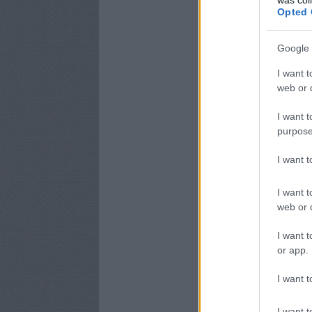
Opted 
Google 
I want t
web or d
I want t
purpose
I want 
I want t
web or d
I want t
or app.
I want t
I want t