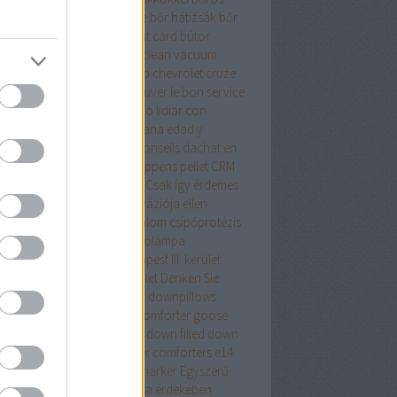
samell sütése
borsod online
bőr hátizsák
bőr
izsák női
bőr táska
budapest card
bútor
pet cleaning in cork
carpet clean vacuum
io tudományos számológép
chevrolet cruze
ing
comforter
Comment trouver le bon service
réparation automobile
Cómo lidiar con
acia con la crisis de la mediana edad y
arrollarse como persona
Conseils dachat en
ne que vous devez savoir
coppens pellet
CRM
dszer
crypto wallet for mac
Csak így érdemes
ekezni az ágyi poloskák inváziója ellen
repeslemez
csípő
csípőfájdalom
csípőprotézis
ét debrecen
csiptetős olvasólámpa
tányirtás
csótányirtás Budapest III. kerület
ányirtás Budapest XIII. kerület
Denken Sie
an
district 7 budapest
down
downpillows
n comforterqueen
down comforter goose
ther
down comforter queen
down filled
down
ows
Drón
dryvit
duck feather comforters
e14
alat
e27 foglalat
ecset rajzmarker
Egyszerű
egítő tanács az élete javítása érdekében