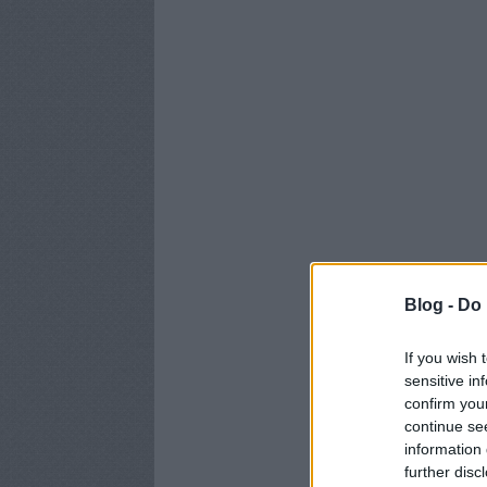
Blog -
Do 
If you wish 
sensitive in
confirm you
continue se
information 
further disc