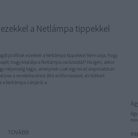
 ezekkel a Netlámpa tippekkel
gát profinak ezekkel a Netlámpa tippekkel Nem unja, hogy
haját, hogy kitalálja a Netlámpa varázslatát? Ha igen, akkor
gy népesség tagja, amelynek csak egy kicsit alaposabban
néznie a rendelkezésre álló erőforrásokat, és többet
 a Netlámpa csínjáról a…
Ágy
Ágy
min
TOVÁBB
eap