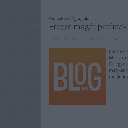
Címkék
»
e27_foglalat
Érezze magát profinak
2021. december 14.
-
Videókártya olcsón
Érezze ma
kihúzza a 
Ön egy na
meg kell 
megtudnia