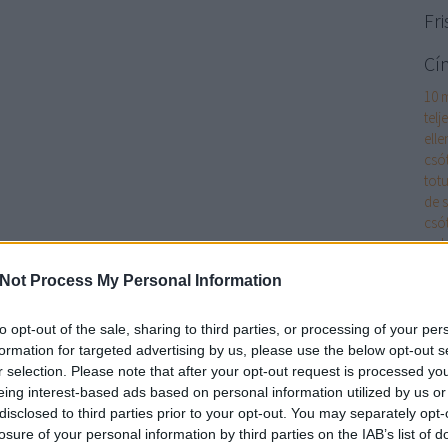
Fri
Cí
10 
telj
elle
csó
totu
de 
csó
pol
ágyi
Not Process My Personal Information
Ágyi
akk
cikk
to opt-out of the sale, sharing to third parties, or processing of your per
alk
formation for targeted advertising by us, please use the below opt-out s
alk
r selection. Please note that after your opt-out request is processed y
és m
eing interest-based ads based on personal information utilized by us or
has
disclosed to third parties prior to your opt-out. You may separately opt-
App
losure of your personal information by third parties on the IAB’s list of