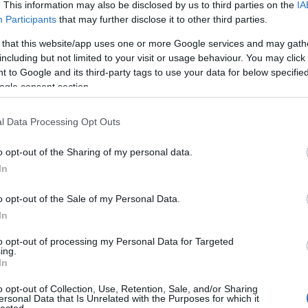
per
. This information may also be disclosed by us to third parties on the
IA
gyű
Participants
that may further disclose it to other third parties.
gyö
 that this website/app uses one or more Google services and may gath
vás
including but not limited to your visit or usage behaviour. You may click 
Önt?
 to Google and its third-party tags to use your data for below specifi
kül
ogle consent section.
int
mar
Int
l Data Processing Opt Outs
kez
eze
o opt-out of the Sharing of my personal data.
Mar
In
tip
mar
o opt-out of the Sale of my Personal Data.
bab
In
tan
ára
to opt-out of processing my Personal Data for Targeted
com
ing.
In
Bir
Adv
o opt-out of Collection, Use, Retention, Sale, and/or Sharing
linu
ersonal Data that Is Unrelated with the Purposes for which it
onli
lected.