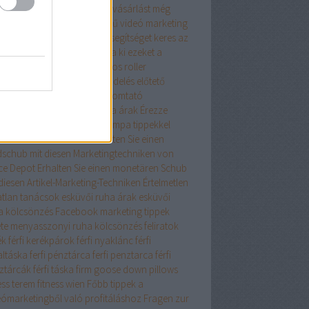
szerű tanácsaink az online vásárlást még
edelmezőbbé teszik
Egyszerű videó marketing
ácsok mindenkinek
Egy kis segítséget keres az
ernet Marketingben? Próbálja ki ezeket a
eket
elegáns ruha
Elektromos roller
ktromos roller
élelmiszer rendelés
előtető
lő toló erkélyajtó
epson nyomtató
szcsatorna ár
ereszcsatorna árak
Érezze
át profinak ezekkel a Netlámpa tippekkel
onomikus iskolatáska
Erhalten Sie einen
dschub mit diesen Marketingtechniken von
ice Depot
Erhalten Sie einen monetären Schub
diesen Artikel-Marketing-Techniken
Értelmetlen
atlan tanácsok
esküvői ruha árak
esküvői
a kölcsönzés
Facebook marketing tippek
ete menyasszonyi ruha kölcsönzés
feliratok
ék
férfi kerékpárok
férfi nyaklánc
férfi
altáska
ferfi pénztárca
ferfi penztarca
férfi
ztárcák
férfi táska
firm goose down pillows
ess terem
fitness wien
Főbb tippek a
eómarketingből való profitáláshoz
Fragen zur