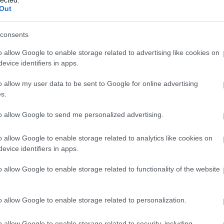
Out
kac
hát
car
consents
cas
tun
o allow Google to enable storage related to advertising like cookies on
de 
evice identifiers in apps.
efic
des
o allow my user data to be sent to Google for online advertising
lig
s.
ren
véd
to allow Google to send me personalized advertising.
cse
műt
o allow Google to enable storage related to analytics like cookies on
csó
evice identifiers in apps.
csót
dar
o allow Google to enable storage related to functionality of the website
dow
fea
pill
o allow Google to enable storage related to personalization.
fogl
öns
o allow Google to enable storage related to security, including