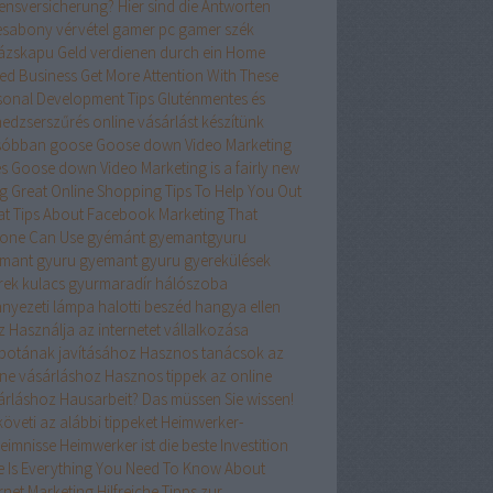
ensversicherung? Hier sind die Antworten
esabony vérvétel
gamer pc
gamer szék
ázskapu
Geld verdienen durch ein Home
ed Business
Get More Attention With These
sonal Development Tips
Gluténmentes és
edzserszűrés online vásárlást készítünk
sóbban
goose
Goose down Video Marketing
es
Goose down Video Marketing is a fairly new
ng
Great Online Shopping Tips To Help You Out
at Tips About Facebook Marketing That
one Can Use
gyémánt
gyemantgyuru
mant gyuru
gyemant gyuru
gyerekülések
rek kulacs
gyurmaradír
hálószoba
nyezeti lámpa
halotti beszéd
hangya ellen
z
Használja az internetet vállalkozása
apotának javításához
Hasznos tanácsok az
ine vásárláshoz
Hasznos tippek az online
árláshoz
Hausarbeit? Das müssen Sie wissen!
öveti az alábbi tippeket
Heimwerker-
eimnisse
Heimwerker ist die beste Investition
e Is Everything You Need To Know About
ernet Marketing
Hilfreiche Tipps zur