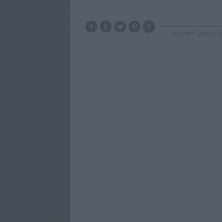
led izzó
led vilá