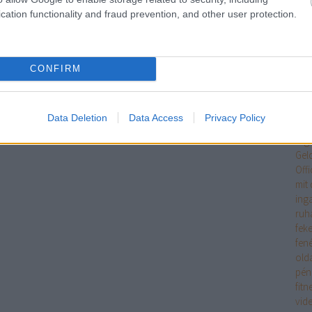
Egy
cation functionality and fraud prevention, and other user protection.
jöv
tan
Int
tipp
CONFIRM
ele
eme
ere
Data Deletion
Data Access
Privacy Policy
mag
erg
Gel
Off
mit 
ing
ruh
fek
fen
old
pén
fitn
vid