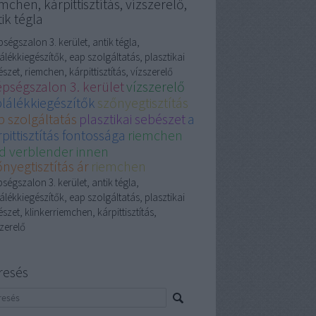
mchen, kárpittisztítás, vízszerelő,
ik tégla
ségszalon 3. kerület, antik tégla,
álékkiegészítők, eap szolgáltatás, plasztikai
szet, riemchen, kárpittisztítás, vízszerelő
épségszalon 3. kerület
vízszerelő
plálékkiegészítők
szőnyegtisztítás
p szolgáltatás
plasztikai sebészet
a
pittisztítás fontossága
riemchen
d verblender innen
nyegtisztítás ár
riemchen
ségszalon 3. kerület, antik tégla,
álékkiegészítők, eap szolgáltatás, plasztikai
szet, klinkerriemchen, kárpittisztítás,
zerelő
resés