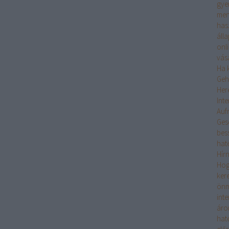
gye
men
has
áll
onl
vás
Ha k
Geh
Her
Int
Auf
Ges
bes
hat
Hír
Hogy
ker
önm
int
áro
hat