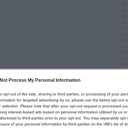
ágyi
Ágyi
akk
cikk
alk
alk
és m
has
App
per
gyű
gyö
vás
Not Process My Personal Information
Önt?
kül
int
to opt-out of the sale, sharing to third parties, or processing of your per
mar
formation for targeted advertising by us, please use the below opt-out s
Int
r selection. Please note that after your opt-out request is processed y
kez
eing interest-based ads based on personal information utilized by us or
eze
disclosed to third parties prior to your opt-out. You may separately opt-
Mar
losure of your personal information by third parties on the IAB’s list of