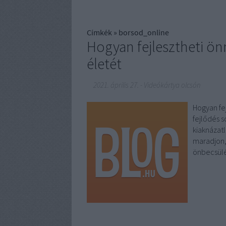
Címkék
»
borsod_online
Hogyan fejlesztheti ö
életét
2021. április 27.
-
Videókártya olcsón
Hogyan fe
fejlődés 
kiaknázat
maradjon,
önbecsülé