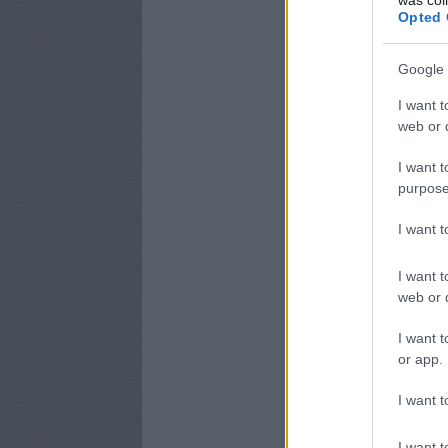
Opted 
Google 
I want t
web or d
I want t
purpose
I want 
I want t
web or d
I want t
or app.
I want t
I want t