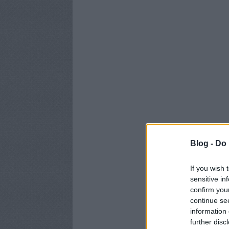
Blog -
Do 
If you wish 
sensitive in
confirm you
continue se
information 
further disc