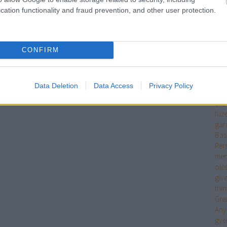
mit 
cation functionality and fraud prevention, and other user protection.
ing
ruh
fek
fen
CONFIRM
old
pén
fitn
Data Deletion
Data Access
Privacy Policy
vid
Leb
füz
gar
Bas
Per
men
olc
giv
thi
Gre
Any
gye