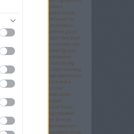
repeslemez
csípő
csípőfájdalom
csípőprotézis
ét debrecen
csiptetős olvasólámpa
tányirtás
csótányirtás Budapest III. kerület
ányirtás Budapest XIII. kerület
Denken Sie
an
district 7 budapest
down
downpillows
n comforterqueen
down comforter goose
ther
down comforter queen
down filled
down
ows
Drón
dryvit
duck feather comforters
e14
alat
e27 foglalat
ecset rajzmarker
Egyszerű
egítő tanács az élete javítása érdekében
szerű tanácsaink az online vásárlást még
edelmezőbbé teszik
Egyszerű videó marketing
ácsok mindenkinek
Egy kis segítséget keres az
ernet Marketingben? Próbálja ki ezeket a
eket
elegáns ruha
elektromos roller
ktromos roller
élelmiszer rendelés
előtető
lő toló erkélyajtó
epson nyomtató
szcsatorna ár
ereszcsatorna árak
Érezze
át profinak ezekkel a Netlámpa tippekkel
onomikus iskolatáska
Erhalten Sie einen
dschub mit diesen Marketingtechniken von
ice Depot
Erhalten Sie einen monetären Schub