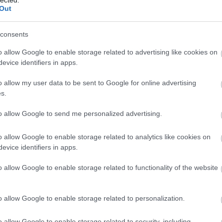
cse
Out
műt
csó
csót
consents
dar
dow
o allow Google to enable storage related to advertising like cookies on
fea
evice identifiers in apps.
pill
o allow my user data to be sent to Google for online advertising
fogl
s.
öns
Egy
to allow Google to send me personalized advertising.
jöv
tan
Int
o allow Google to enable storage related to analytics like cookies on
tipp
evice identifiers in apps.
Ele
eme
o allow Google to enable storage related to functionality of the website
ere
mag
erg
o allow Google to enable storage related to personalization.
Gel
Off
o allow Google to enable storage related to security, including