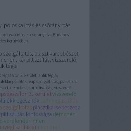
i poloska irtás és csótányirtás
i poloska irtás és csótányirtás Budapest
den kerületében.
 szolgáltatás, plasztikai sebészet,
mchen, kárpittisztítás, vízszerelő,
ik tégla
ségszalon 3. kerület, antik tégla,
álékkiegészítők, eap szolgáltatás, plasztikai
szet, riemchen, kárpittisztítás, vízszerelő
épségszalon 3. kerület
vízszerelő
plálékkiegészítők
szőnyegtisztítás
p szolgáltatás
plasztikai sebészet
a
pittisztítás fontossága
riemchen
d verblender innen
nyegtisztítás ár
riemchen