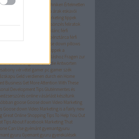
diesen Artikel-Marketing-Techniken
Értelmetlen
atlan tanácsok
esküvői ruha árak
esküvői
a kölcsönzés
Facebook marketing tippek
ete menyasszonyi ruha kölcsönzés
feliratok
ék
férfi kerékpárok
férfi nyaklánc
férfi
altáska
ferfi penztarca
ferfi pénztárca
férfi
ztárcák
férfi táska
firm goose down pillows
ess terem
fitness wien
Főbb tippek a
eómarketingből való profitáláshoz
Fragen zur
ensversicherung? Hier sind die Antworten
esabony vérvétel
gamer pc
gamer szék
ázskapu
Geld verdienen durch ein Home
ed Business
Get More Attention With These
sonal Development Tips
Gluténmentes és
edzserszűrés online vásárlást készítünk
sóbban
goose
Goose down Video Marketing
es
Goose down Video Marketing is a fairly new
ng
Great Online Shopping Tips To Help You Out
at Tips About Facebook Marketing That
one Can Use
gyémánt
gyemantgyuru
mant gyuru
Gyemant gyuru
gyerekülések