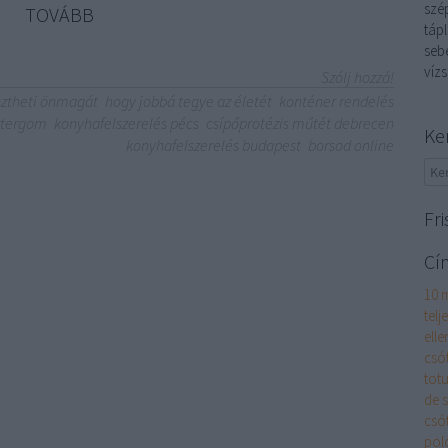
szép
TOVÁBB
tápl
sebé
vízs
Szólj hozzá!
sztheti önmagát
hogy jobbá tegye az életét
konténer rendelés
ztergom
konyhafelszerelés pécs
csípőprotézis műtét debrecen
Ke
konyhafelszerelés budapest
borsod online
Fri
Cí
10 
telj
elle
csó
totu
de 
csó
pol