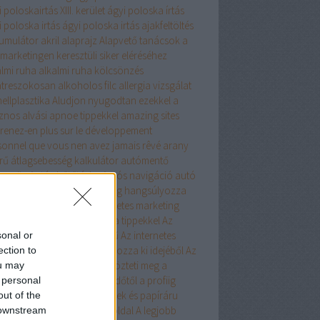
 poloskairtás XIII. kerület
ágyi poloska írtás
 poloska irtás
ágyi poloska irtás
ajakfeltöltés
umulátor
akril
alaprajz
Alapvető tanácsok a
marketingen keresztüli siker eléréséhez
almi ruha
alkalmi ruha kölcsönzés
atreszokosan
alkoholos filc
allergia vizsgálat
ellplasztika
Aludjon nyugodtan ezekkel a
znos alvási apnoe tippekkel
amazing sites
renez-en plus sur le développement
sonnel que vous nen avez jamais rêvé
arany
rű
átlagsebesség kalkulátor
autómentő
ngyös
Autós hűtőtáska
Autós navigáció
autó
árlás
Az internetes marketing hangsúlyozza
 Ez a tanács segít
Az internetes marketing
önbséget fog tenni ezekkel a tippekkel
Az
ernetes marketing nagyszerű
Az internetes
sonal or
keting a lehető legtöbbet hozza ki idejéből
Az
ection to
ernet Marketing nem különbözteti meg a
ou may
dőket vagy a profikat
A kezdőtől a profiig
 personal
kkel a kreatív hobby termékek és papíráru
out of the
keting tippekkel
a legjobb oldal
A legjobb
 downstream