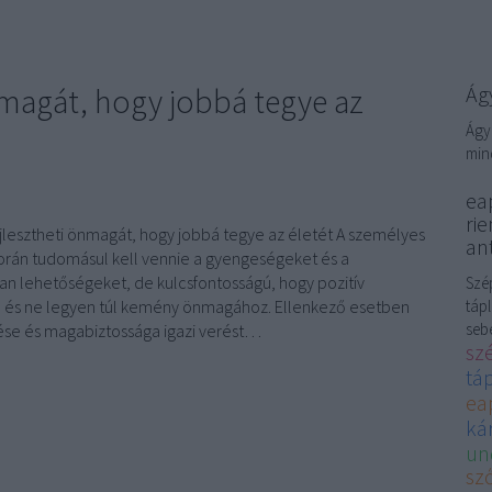
nmagát, hogy jobbá tegye az
Ágy
Ágy
min
eap
rie
jlesztheti önmagát, hogy jobbá tegye az életét A személyes
ant
során tudomásul kell vennie a gyengeségeket és a
lan lehetőségeket, de kulcsfontosságú, hogy pozitív
Szép
 és ne legyen túl kemény önmagához. Ellenkező esetben
tápl
sebé
se és magabiztossága igazi verést…
sz
tá
ea
kár
un
sző