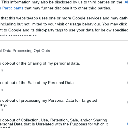
tip
. This information may also be disclosed by us to third parties on the
IA
mar
Participants
that may further disclose it to other third parties.
bab
 that this website/app uses one or more Google services and may gath
tan
including but not limited to your visit or usage behaviour. You may click 
ára
 to Google and its third-party tags to use your data for below specifi
com
ogle consent section.
Bir
Adv
linu
l Data Processing Opt Outs
onli
kac
o opt-out of the Sharing of my personal data.
hát
In
car
cas
o opt-out of the Sale of my Personal Data.
tun
In
de 
efic
to opt-out of processing my Personal Data for Targeted
des
ing.
In
lig
ren
o opt-out of Collection, Use, Retention, Sale, and/or Sharing
véd
ersonal Data that Is Unrelated with the Purposes for which it
lected.