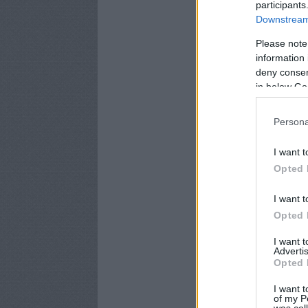
participants
Downstream 
Please note
information 
deny consent
in below Go
Persona
I want t
Opted 
I want t
Opted 
I want 
Advertis
Opted 
I want t
of my P
was col