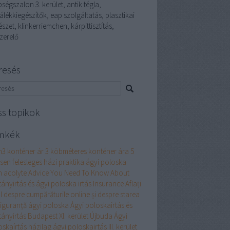
ségszalon 3. kerület, antik tégla,
álékkiegészítők, eap szolgáltatás, plasztikai
szet, klinkerriemchen, kárpittisztítás,
zerelő
resés
ss topikok
mkék
m3 konténer ár
3 köbméteres konténer ára
5
esen felesleges házi praktika ágyi poloska
n
acolyte
Advice You Need To Know About
tányirtás és ágyi poloska irtás Insurance
Aflați
l despre cumpărăturile online și despre starea
siguranță
ágyi poloska
Ágyi poloskairtás és
tányirtás Budapest XI. kerület Újbuda
Ágyi
oskaírtás házilag
ágyi poloskairtás III. kerület