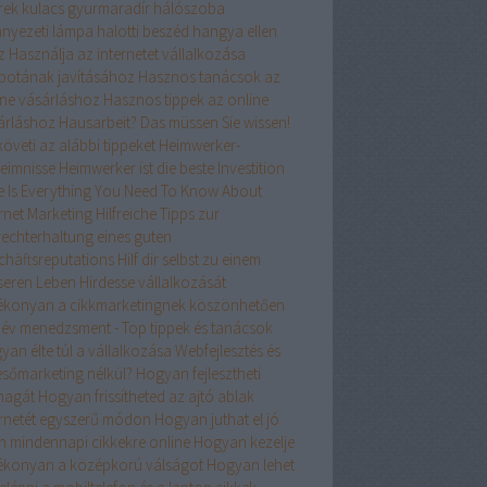
rek kulacs
gyurmaradír
hálószoba
nyezeti lámpa
halotti beszéd
hangya ellen
z
Használja az internetet vállalkozása
apotának javításához
Hasznos tanácsok az
ine vásárláshoz
Hasznos tippek az online
árláshoz
Hausarbeit? Das müssen Sie wissen!
öveti az alábbi tippeket
Heimwerker-
eimnisse
Heimwerker ist die beste Investition
e Is Everything You Need To Know About
ernet Marketing
Hilfreiche Tipps zur
rechterhaltung eines guten
chäftsreputations
Hilf dir selbst zu einem
seren Leben
Hirdesse vállalkozását
ékonyan a cikkmarketingnek köszönhetően
név menedzsment - Top tippek és tanácsok
an élte túl a vállalkozása Webfejlesztés és
esőmarketing nélkül?
Hogyan fejlesztheti
agát
Hogyan frissítheted az ajtó ablak
ernetét egyszerű módon
Hogyan juthat el jó
n mindennapi cikkekre online
Hogyan kezelje
ékonyan a középkorú válságot
Hogyan lehet