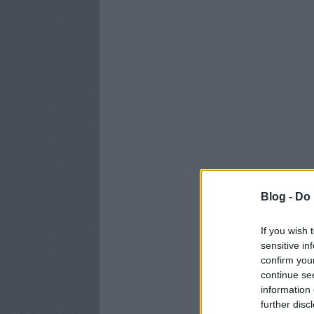
Blog -
Do 
If you wish 
sensitive in
confirm you
continue se
information 
further disc