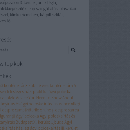
ségszalon 3. kerület, antik tégla,
álékkiegészítők, eap szolgáltatás, plasztikai
szet, klinkerriemchen, kárpittisztítás,
zerelő
resés
ss topikok
mkék
m3 konténer ár
3 köbméteres konténer ára
5
esen felesleges házi praktika ágyi poloska
n
acolyte
Advice You Need To Know About
tányirtás és ágyi poloska irtás Insurance
Aflați
l despre cumpărăturile online și despre starea
siguranță
ágyi poloska
Ágyi poloskairtás és
tányirtás Budapest XI. kerület Újbuda
Ágyi
oskaírtás házilag
ágyi poloskairtás III. kerület