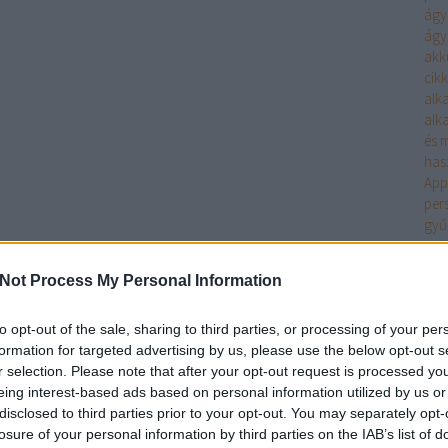
ágyi
ágyi
akk
cikk
alk
alk
és m
has
App
per
gyű
gyö
vás
Not Process My Personal Information
Önt?
kül
int
to opt-out of the sale, sharing to third parties, or processing of your per
mar
formation for targeted advertising by us, please use the below opt-out s
Int
r selection. Please note that after your opt-out request is processed y
kez
eing interest-based ads based on personal information utilized by us or
eze
disclosed to third parties prior to your opt-out. You may separately opt-
Mar
losure of your personal information by third parties on the IAB’s list of