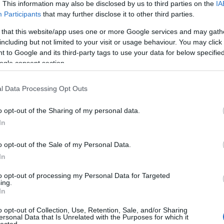
tip
. This information may also be disclosed by us to third parties on the
IA
mar
Participants
that may further disclose it to other third parties.
bab
 that this website/app uses one or more Google services and may gath
tan
including but not limited to your visit or usage behaviour. You may click 
ára
 to Google and its third-party tags to use your data for below specifi
com
ogle consent section.
Bir
Adv
linu
l Data Processing Opt Outs
onli
kac
o opt-out of the Sharing of my personal data.
hát
In
car
cas
o opt-out of the Sale of my Personal Data.
tun
In
de 
efic
to opt-out of processing my Personal Data for Targeted
des
ing.
In
lig
ren
o opt-out of Collection, Use, Retention, Sale, and/or Sharing
véd
ersonal Data that Is Unrelated with the Purposes for which it
lected.