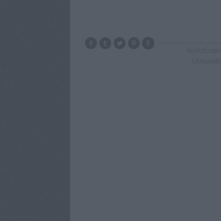
kijelző cse
Útmutató