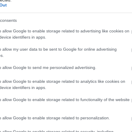
cse
Out
műt
csó
csót
consents
dar
dow
o allow Google to enable storage related to advertising like cookies on
fea
evice identifiers in apps.
pill
o allow my user data to be sent to Google for online advertising
fogl
s.
öns
Egy
to allow Google to send me personalized advertising.
jöv
tan
Int
o allow Google to enable storage related to analytics like cookies on
tipp
evice identifiers in apps.
Ele
eme
o allow Google to enable storage related to functionality of the website
ere
mag
erg
o allow Google to enable storage related to personalization.
Gel
Off
o allow Google to enable storage related to security, including