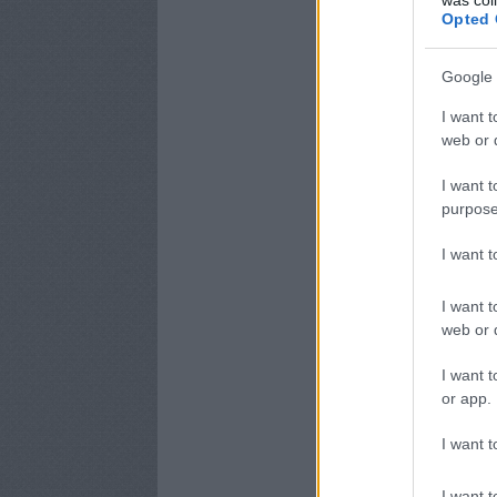
Opted 
Google 
I want t
web or d
I want t
purpose
I want 
I want t
web or d
I want t
or app.
I want t
I want t