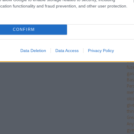
mit 
cation functionality and fraud prevention, and other user protection.
ing
ruh
fek
fen
CONFIRM
old
pén
fitn
Data Deletion
Data Access
Privacy Policy
vid
Leb
füz
gar
Bas
Per
men
olc
giv
thi
Gre
Any
gye