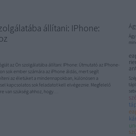
olgálatába állítani: IPhone:
Ágy
oz
Ágy
min
eap
rie
giát az Ön szolgálatába állítani: IPhone: Útmutató az IPhone-
ant
n sok ember számára az iPhone áldás, mert segít
teni az életüket a mindennapokban, különösen a
Szép
sel kapcsolatos sok feladatot kell elvégeznie. Megfelelő
tápl
sebé
re van szükség ahhoz, hogy…
sz
tá
ea
kár
un
sző