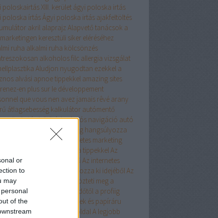
 poloskairtás XIII. kerület
ágyi poloska irtás
 poloska írtás
Ágyi poloska irtás
ajakfeltöltés
umulátor
akril
alaprajz
Alapvető tanácsok a
marketingen keresztüli siker eléréséhez
almi ruha
alkalmi ruha kölcsönzés
atreszokosan
alkoholos filc
allergia vizsgálat
ellplasztika
Aludjon nyugodtan ezekkel a
znos alvási apnoe tippekkel
amazing sites
renez-en plus sur le développement
sonnel que vous nen avez jamais rêvé
arany
rű
átlagsebesség kalkulátor
autómentő
ngyös
Autós hűtőtáska
Autós navigáció
autó
árlás
Az internetes marketing hangsúlyozza
 Ez a tanács segít
Az internetes marketing
önbséget fog tenni ezekkel a tippekkel
Az
ernetes marketing nagyszerű
Az internetes
sonal or
keting a lehető legtöbbet hozza ki idejéből
Az
ection to
ernet Marketing nem különbözteti meg a
ou may
dőket vagy a profikat
A kezdőtől a profiig
 personal
kkel a kreatív hobby termékek és papíráru
out of the
keting tippekkel
a legjobb oldal
A legjobb
 downstream