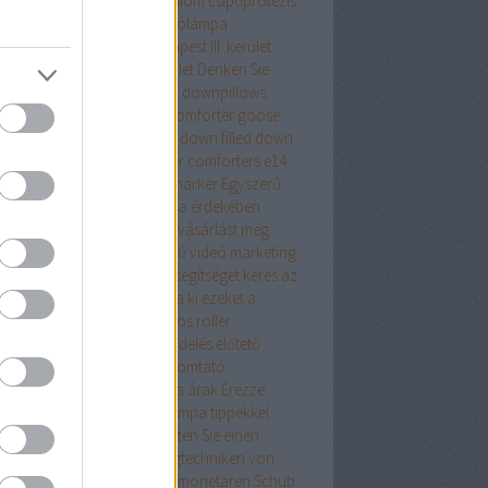
repeslemez
csípő
csípőfájdalom
csípőprotézis
ét debrecen
csiptetős olvasólámpa
tányirtás
csótányirtás Budapest III. kerület
ányirtás Budapest XIII. kerület
Denken Sie
an
district 7 budapest
down
downpillows
n comforterqueen
down comforter goose
ther
down comforter queen
down filled
down
ows
Drón
dryvit
duck feather comforters
e14
alat
e27 foglalat
ecset rajzmarker
Egyszerű
egítő tanács az élete javítása érdekében
szerű tanácsaink az online vásárlást még
edelmezőbbé teszik
Egyszerű videó marketing
ácsok mindenkinek
Egy kis segítséget keres az
ernet Marketingben? Próbálja ki ezeket a
eket
elegáns ruha
elektromos roller
ktromos roller
élelmiszer rendelés
előtető
lő toló erkélyajtó
epson nyomtató
szcsatorna ár
ereszcsatorna árak
Érezze
át profinak ezekkel a Netlámpa tippekkel
onomikus iskolatáska
Erhalten Sie einen
dschub mit diesen Marketingtechniken von
ice Depot
Erhalten Sie einen monetären Schub