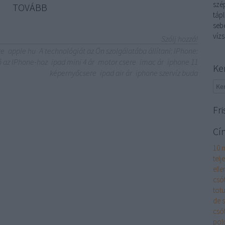
szép
TOVÁBB
tápl
sebé
vízs
Szólj hozzá!
re
apple hu
A technológiát az Ön szolgálatába állítani: IPhone:
 az IPhone-hoz
ipad mini 4 ár
motor csere
imac ár
iphone 11
Ke
képernyőcsere
ipad air ár
iphone szervíz buda
Fri
Cí
10 
telj
elle
csó
totu
de 
csó
pol