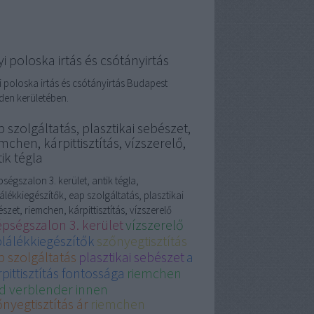
i poloska irtás és csótányirtás
i poloska irtás és csótányirtás Budapest
den kerületében.
 szolgáltatás, plasztikai sebészet,
mchen, kárpittisztítás, vízszerelő,
ik tégla
ségszalon 3. kerület, antik tégla,
álékkiegészítők, eap szolgáltatás, plasztikai
szet, riemchen, kárpittisztítás, vízszerelő
épségszalon 3. kerület
vízszerelő
plálékkiegészítők
szőnyegtisztítás
p szolgáltatás
plasztikai sebészet
a
pittisztítás fontossága
riemchen
d verblender innen
nyegtisztítás ár
riemchen