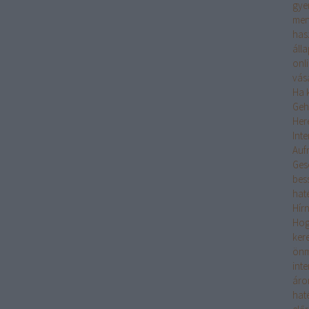
gye
men
has
áll
onl
vás
Ha k
Geh
Her
Int
Auf
Ges
bes
hat
Hír
Hogy
ker
önm
int
áro
hat