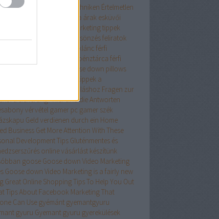
diesen Artikel-Marketing-Techniken
Értelmetlen
atlan tanácsok
esküvői ruha árak
esküvői
a kölcsönzés
Facebook marketing tippek
ete menyasszonyi ruha kölcsönzés
feliratok
ék
férfi kerékpárok
férfi nyaklánc
férfi
altáska
ferfi penztarca
ferfi pénztárca
férfi
ztárcák
férfi táska
firm goose down pillows
ess terem
fitness wien
Főbb tippek a
eómarketingből való profitáláshoz
Fragen zur
ensversicherung? Hier sind die Antworten
esabony vérvétel
gamer pc
gamer szék
ázskapu
Geld verdienen durch ein Home
ed Business
Get More Attention With These
sonal Development Tips
Gluténmentes és
edzserszűrés online vásárlást készítünk
sóbban
goose
Goose down Video Marketing
es
Goose down Video Marketing is a fairly new
ng
Great Online Shopping Tips To Help You Out
at Tips About Facebook Marketing That
one Can Use
gyémánt
gyemantgyuru
mant gyuru
Gyemant gyuru
gyerekülések