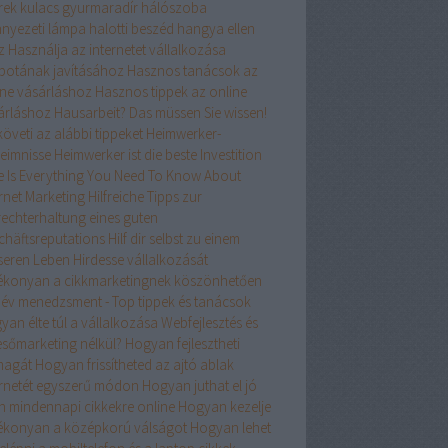
rek kulacs
gyurmaradír
hálószoba
nyezeti lámpa
halotti beszéd
hangya ellen
z
Használja az internetet vállalkozása
apotának javításához
Hasznos tanácsok az
ine vásárláshoz
Hasznos tippek az online
árláshoz
Hausarbeit? Das müssen Sie wissen!
öveti az alábbi tippeket
Heimwerker-
eimnisse
Heimwerker ist die beste Investition
e Is Everything You Need To Know About
ernet Marketing
Hilfreiche Tipps zur
rechterhaltung eines guten
chäftsreputations
Hilf dir selbst zu einem
seren Leben
Hirdesse vállalkozását
ékonyan a cikkmarketingnek köszönhetően
név menedzsment - Top tippek és tanácsok
an élte túl a vállalkozása Webfejlesztés és
esőmarketing nélkül?
Hogyan fejlesztheti
agát
Hogyan frissítheted az ajtó ablak
ernetét egyszerű módon
Hogyan juthat el jó
n mindennapi cikkekre online
Hogyan kezelje
ékonyan a középkorú válságot
Hogyan lehet