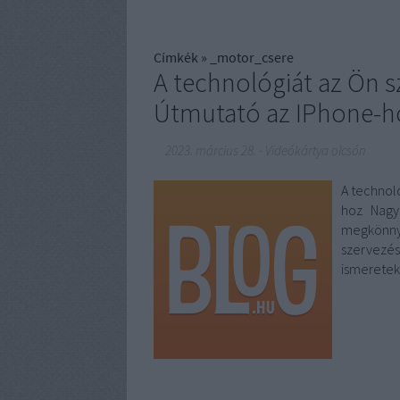
Címkék
»
_motor_csere
A technológiát az Ön sz
Útmutató az IPhone-h
2023. március 28.
-
Videókártya olcsón
A technoló
hoz Nagyo
megkönnyí
szervezés
ismeretek