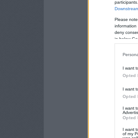
participants
Downstream 
Please note
information 
deny consent
in below Go
Persona
I want t
Opted 
I want t
Opted 
I want 
Advertis
Opted 
I want t
of my P
was col