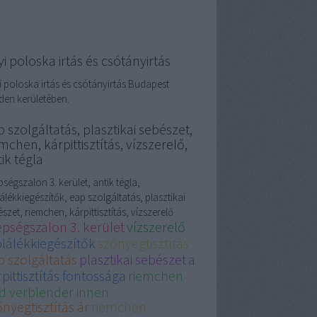
i poloska irtás és csótányirtás
i poloska irtás és csótányirtás Budapest
den kerületében.
 szolgáltatás, plasztikai sebészet,
mchen, kárpittisztítás, vízszerelő,
ik tégla
ségszalon 3. kerület, antik tégla,
álékkiegészítők, eap szolgáltatás, plasztikai
szet, riemchen, kárpittisztítás, vízszerelő
épségszalon 3. kerület
vízszerelő
plálékkiegészítők
szőnyegtisztítás
p szolgáltatás
plasztikai sebészet
a
pittisztítás fontossága
riemchen
d verblender innen
nyegtisztítás ár
riemchen