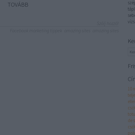
szép
TOVÁBB
tápl
sebé
vízs
Szólj hozzá!
Facebook marketing tippek
amazing sites
amazing sites
Ke
Fri
Cí
10 
telj
elle
csó
totu
de 
csó
pol