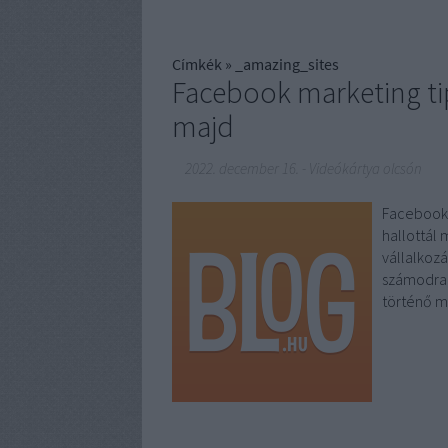
Címkék
»
_amazing_sites
Facebook marketing tip
majd
2022. december 16.
-
Videókártya olcsón
Facebook 
hallottál 
vállalkoz
számodra,
történő m