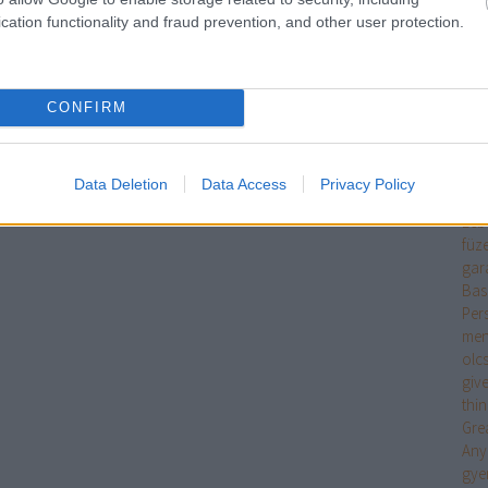
mit 
cation functionality and fraud prevention, and other user protection.
ing
ruh
fek
fen
CONFIRM
old
pén
fitn
Data Deletion
Data Access
Privacy Policy
vid
Leb
füz
gar
Bas
Per
men
olc
giv
thi
Gre
Any
gye