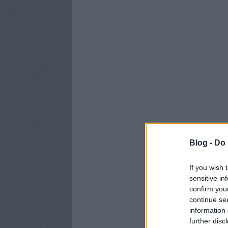
Blog -
Do 
If you wish 
sensitive in
confirm you
continue se
information 
further disc