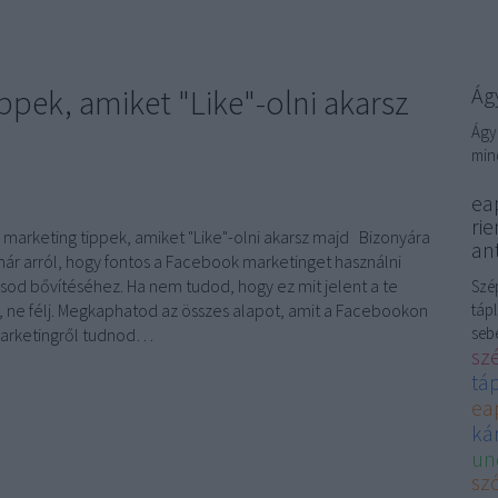
pek, amiket "Like"-olni akarsz
Ágy
Ágy
min
eap
rie
marketing tippek, amiket "Like"-olni akarsz majd Bizonyára
ant
már arról, hogy fontos a Facebook marketinget használni
ásod bővítéséhez. Ha nem tudod, hogy ez mit jelent a te
Szép
 ne félj. Megkaphatod az összes alapot, amit a Facebookon
tápl
sebé
arketingről tudnod…
sz
tá
ea
kár
un
sző