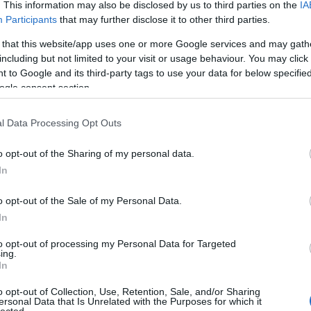
tip
. This information may also be disclosed by us to third parties on the
IA
mar
Participants
that may further disclose it to other third parties.
bab
 that this website/app uses one or more Google services and may gath
tan
including but not limited to your visit or usage behaviour. You may click 
ára
 to Google and its third-party tags to use your data for below specifi
com
ogle consent section.
Bir
Adv
linu
l Data Processing Opt Outs
onli
kac
o opt-out of the Sharing of my personal data.
hát
In
car
cas
o opt-out of the Sale of my Personal Data.
tun
In
de 
efic
to opt-out of processing my Personal Data for Targeted
des
ing.
In
lig
ren
o opt-out of Collection, Use, Retention, Sale, and/or Sharing
véd
ersonal Data that Is Unrelated with the Purposes for which it
lected.