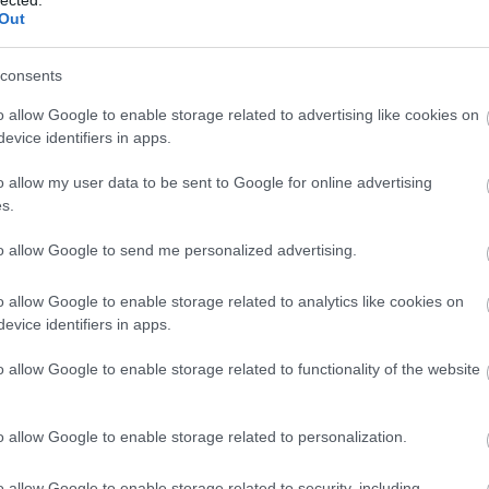
cse
Out
műt
csó
csót
consents
dar
dow
o allow Google to enable storage related to advertising like cookies on
fea
evice identifiers in apps.
pill
o allow my user data to be sent to Google for online advertising
fogl
s.
öns
Egy
to allow Google to send me personalized advertising.
jöv
tan
Int
o allow Google to enable storage related to analytics like cookies on
tipp
evice identifiers in apps.
ele
eme
o allow Google to enable storage related to functionality of the website
ere
mag
erg
o allow Google to enable storage related to personalization.
Gel
Off
o allow Google to enable storage related to security, including