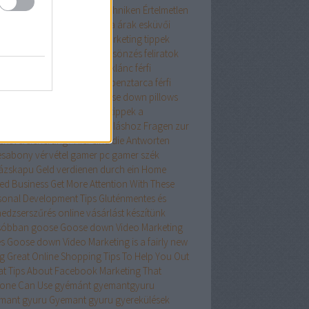
diesen Artikel-Marketing-Techniken
Értelmetlen
atlan tanácsok
esküvői ruha árak
esküvői
a kölcsönzés
Facebook marketing tippek
ete menyasszonyi ruha kölcsönzés
feliratok
ék
férfi kerékpárok
férfi nyaklánc
férfi
altáska
ferfi pénztárca
ferfi penztarca
férfi
ztárcák
férfi táska
firm goose down pillows
ess terem
fitness wien
Főbb tippek a
eómarketingből való profitáláshoz
Fragen zur
ensversicherung? Hier sind die Antworten
esabony vérvétel
gamer pc
gamer szék
ázskapu
Geld verdienen durch ein Home
ed Business
Get More Attention With These
sonal Development Tips
Gluténmentes és
edzserszűrés online vásárlást készítünk
sóbban
goose
Goose down Video Marketing
es
Goose down Video Marketing is a fairly new
ng
Great Online Shopping Tips To Help You Out
at Tips About Facebook Marketing That
one Can Use
gyémánt
gyemantgyuru
mant gyuru
Gyemant gyuru
gyerekülések