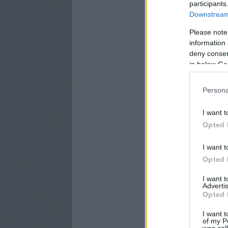
participants
Downstream 
Please note
information 
deny consent
in below Go
Persona
I want t
Opted 
I want t
Opted 
I want 
Advertis
Opted 
I want t
of my P
was col