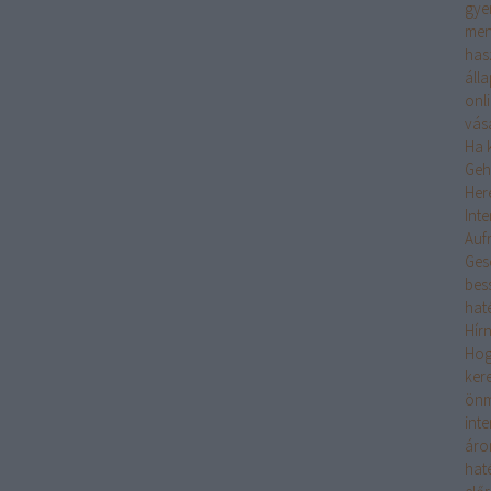
gye
men
has
áll
onl
vás
Ha k
Geh
Her
Int
Auf
Ges
bes
hat
Hír
Hogy
ker
önm
int
áro
hat