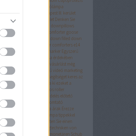
repeslemez
csípő
csípőfájdalom
csípőprotézis
ét debrecen
csiptetős olvasólámpa
tányirtás
csótányirtás Budapest III. kerület
ányirtás Budapest XIII. kerület
Denken Sie
an
district 7 budapest
down
downpillows
n comforterqueen
down comforter goose
ther
down comforter queen
down filled
down
ows
Drón
dryvit
duck feather comforters
e14
alat
e27 foglalat
ecset rajzmarker
Egyszerű
egítő tanács az élete javítása érdekében
szerű tanácsaink az online vásárlást még
edelmezőbbé teszik
Egyszerű videó marketing
ácsok mindenkinek
Egy kis segítséget keres az
ernet Marketingben? Próbálja ki ezeket a
eket
elegáns ruha
Elektromos roller
ktromos roller
élelmiszer rendelés
előtető
lő toló erkélyajtó
epson nyomtató
szcsatorna ár
ereszcsatorna árak
Érezze
át profinak ezekkel a Netlámpa tippekkel
onomikus iskolatáska
Erhalten Sie einen
dschub mit diesen Marketingtechniken von
ice Depot
Erhalten Sie einen monetären Schub