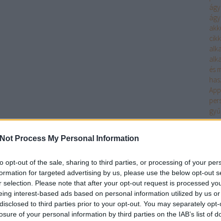
ágyi
ágyi
akk
cikk
alk
alk
és m
has
App
per
gyű
gyö
vás
Not Process My Personal Information
Önt?
kül
int
to opt-out of the sale, sharing to third parties, or processing of your per
mar
formation for targeted advertising by us, please use the below opt-out s
Int
r selection. Please note that after your opt-out request is processed y
kez
eing interest-based ads based on personal information utilized by us or
eze
disclosed to third parties prior to your opt-out. You may separately opt-
Mar
losure of your personal information by third parties on the IAB’s list of