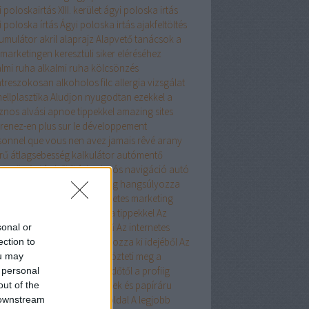
 poloskairtás XIII. kerület
ágyi poloska irtás
 poloska írtás
Ágyi poloska irtás
ajakfeltöltés
umulátor
akril
alaprajz
Alapvető tanácsok a
marketingen keresztüli siker eléréséhez
almi ruha
alkalmi ruha kölcsönzés
atreszokosan
alkoholos filc
allergia vizsgálat
ellplasztika
Aludjon nyugodtan ezekkel a
znos alvási apnoe tippekkel
amazing sites
renez-en plus sur le développement
sonnel que vous nen avez jamais rêvé
arany
rű
átlagsebesség kalkulátor
autómentő
ngyös
Autós hűtőtáska
Autós navigáció
autó
árlás
Az internetes marketing hangsúlyozza
 Ez a tanács segít
Az internetes marketing
önbséget fog tenni ezekkel a tippekkel
Az
ernetes marketing nagyszerű
Az internetes
sonal or
keting a lehető legtöbbet hozza ki idejéből
Az
ection to
ernet Marketing nem különbözteti meg a
ou may
dőket vagy a profikat
A kezdőtől a profiig
 personal
kkel a kreatív hobby termékek és papíráru
out of the
keting tippekkel
a legjobb oldal
A legjobb
 downstream