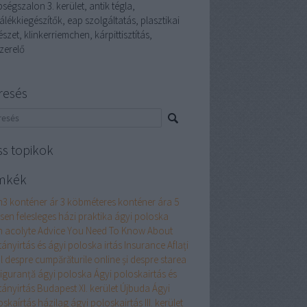
ségszalon 3. kerület, antik tégla,
álékkiegészítők, eap szolgáltatás, plasztikai
szet, klinkerriemchen, kárpittisztítás,
zerelő
resés
ss topikok
mkék
m3 konténer ár
3 köbméteres konténer ára
5
esen felesleges házi praktika ágyi poloska
n
acolyte
Advice You Need To Know About
tányirtás és ágyi poloska irtás Insurance
Aflați
l despre cumpărăturile online și despre starea
siguranță
ágyi poloska
Ágyi poloskairtás és
tányirtás Budapest XI. kerület Újbuda
Ágyi
oskaírtás házilag
ágyi poloskairtás III. kerület