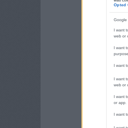
Opted 
Google 
I want t
web or d
I want t
purpose
I want 
I want t
web or d
I want t
or app.
I want t
I want t