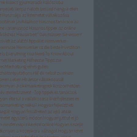
rek kulacs
gyurmaradír
hálószoba
nyezeti lámpa
halotti beszéd
hangya ellen
z
Használja az internetet vállalkozása
apotának javításához
Hasznos tanácsok az
ine vásárláshoz
Hasznos tippek az online
árláshoz
Hausarbeit? Das müssen Sie wissen!
öveti az alábbi tippeket
Heimwerker-
eimnisse
Heimwerker ist die beste Investition
e Is Everything You Need To Know About
ernet Marketing
Hilfreiche Tipps zur
rechterhaltung eines guten
chäftsreputations
Hilf dir selbst zu einem
seren Leben
Hirdesse vállalkozását
ékonyan a cikkmarketingnek köszönhetően
név menedzsment - Top tippek és tanácsok
an élte túl a vállalkozása Webfejlesztés és
esőmarketing nélkül?
Hogyan fejlesztheti
agát
Hogyan frissítheted az ajtó ablak
ernetét egyszerű módon
Hogyan juthat el jó
n mindennapi cikkekre online
Hogyan kezelje
ékonyan a középkorú válságot
Hogyan lehet