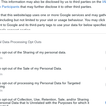
per
. This information may also be disclosed by us to third parties on the
IA
gyű
Participants
that may further disclose it to other third parties.
gyö
 that this website/app uses one or more Google services and may gath
vás
including but not limited to your visit or usage behaviour. You may click 
Önt?
 to Google and its third-party tags to use your data for below specifi
kül
ogle consent section.
int
mar
Int
l Data Processing Opt Outs
kez
eze
o opt-out of the Sharing of my personal data.
Mar
In
tip
mar
o opt-out of the Sale of my Personal Data.
bab
In
tan
ára
to opt-out of processing my Personal Data for Targeted
com
ing.
In
Bir
Adv
o opt-out of Collection, Use, Retention, Sale, and/or Sharing
linu
ersonal Data that Is Unrelated with the Purposes for which it
onli
lected.