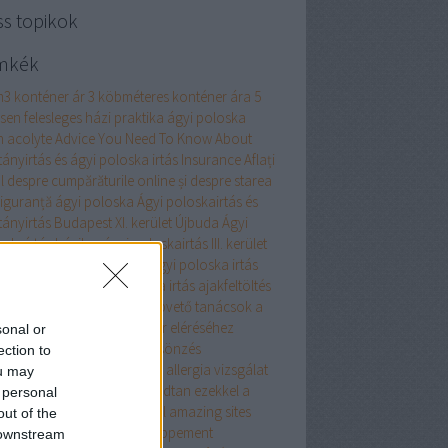
ss topikok
mkék
m3 konténer ár
3 köbméteres konténer ára
5
esen felesleges házi praktika ágyi poloska
n
acolyte
Advice You Need To Know About
tányirtás és ágyi poloska irtás Insurance
Aflați
l despre cumpărăturile online și despre starea
siguranță
ágyi poloska
Ágyi poloskairtás és
tányirtás Budapest XI. kerület Újbuda
Ágyi
oskaírtás házilag
ágyi poloskairtás III. kerület
 poloskairtás XIII. kerület
ágyi poloska irtás
 poloska írtás
Ágyi poloska irtás
ajakfeltöltés
umulátor
akril
alaprajz
Alapvető tanácsok a
marketingen keresztüli siker eléréséhez
sonal or
almi ruha
alkalmi ruha kölcsönzés
ection to
atreszokosan
alkoholos filc
allergia vizsgálat
ou may
ellplasztika
Aludjon nyugodtan ezekkel a
 personal
znos alvási apnoe tippekkel
amazing sites
out of the
renez-en plus sur le développement
 downstream