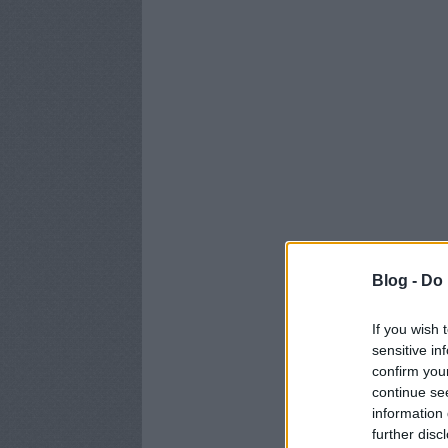
Blog -
Do 
If you wish 
sensitive in
confirm you
continue se
information 
further disc