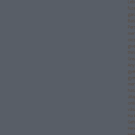
Leb
füz
gar
Bas
Per
men
olc
giv
thi
Gre
Any
gye
gye
men
has
áll
onl
vás
Ha k
Geh
Her
Int