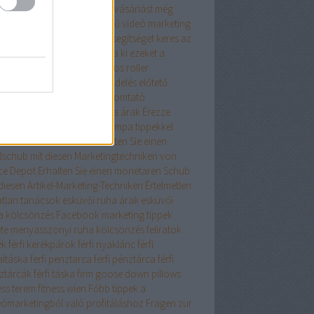
szerű tanácsaink az online vásárlást még
edelmezőbbé teszik
Egyszerű videó marketing
ácsok mindenkinek
Egy kis segítséget keres az
ernet Marketingben? Próbálja ki ezeket a
eket
elegáns ruha
Elektromos roller
ktromos roller
élelmiszer rendelés
előtető
lő toló erkélyajtó
epson nyomtató
szcsatorna ár
ereszcsatorna árak
Érezze
át profinak ezekkel a Netlámpa tippekkel
onomikus iskolatáska
Erhalten Sie einen
dschub mit diesen Marketingtechniken von
ice Depot
Erhalten Sie einen monetären Schub
diesen Artikel-Marketing-Techniken
Értelmetlen
atlan tanácsok
esküvői ruha árak
esküvői
a kölcsönzés
Facebook marketing tippek
ete menyasszonyi ruha kölcsönzés
feliratok
ék
férfi kerékpárok
férfi nyaklánc
férfi
altáska
ferfi penztarca
ferfi pénztárca
férfi
ztárcák
férfi táska
firm goose down pillows
ess terem
fitness wien
Főbb tippek a
eómarketingből való profitáláshoz
Fragen zur