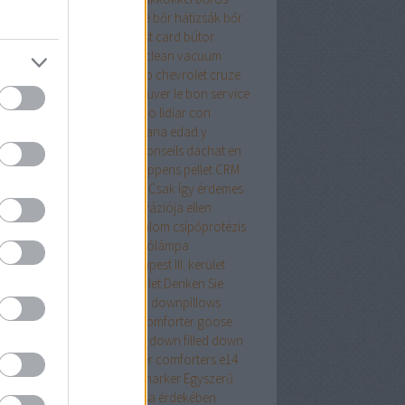
samell sütése
borsod online
bőr hátizsák
bőr
izsák női
bőr táska
budapest card
bútor
pet cleaning in cork
carpet clean vacuum
io tudományos számológép
chevrolet cruze
ing
comforter
Comment trouver le bon service
réparation automobile
Cómo lidiar con
acia con la crisis de la mediana edad y
arrollarse como persona
Conseils dachat en
ne que vous devez savoir
coppens pellet
CRM
dszer
crypto wallet for mac
Csak így érdemes
ekezni az ágyi poloskák inváziója ellen
repeslemez
csípő
csípőfájdalom
csípőprotézis
ét debrecen
csiptetős olvasólámpa
tányirtás
csótányirtás Budapest III. kerület
ányirtás Budapest XIII. kerület
Denken Sie
an
district 7 budapest
down
downpillows
n comforterqueen
down comforter goose
ther
down comforter queen
down filled
down
ows
Drón
dryvit
duck feather comforters
e14
alat
e27 foglalat
ecset rajzmarker
Egyszerű
egítő tanács az élete javítása érdekében