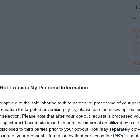
Fri
Cí
10 
telj
elle
csó
totu
de 
csó
pol
ágyi
Not Process My Personal Information
ágyi
akk
cikk
to opt-out of the sale, sharing to third parties, or processing of your per
alk
formation for targeted advertising by us, please use the below opt-out s
alk
r selection. Please note that after your opt-out request is processed y
és m
eing interest-based ads based on personal information utilized by us or
has
disclosed to third parties prior to your opt-out. You may separately opt-
App
losure of your personal information by third parties on the IAB’s list of