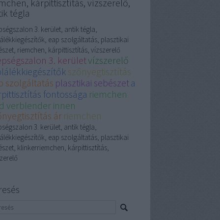
mchen, kárpittisztítás, vízszerelő,
ik tégla
ségszalon 3. kerület, antik tégla,
álékkiegészítők, eap szolgáltatás, plasztikai
szet, riemchen, kárpittisztítás, vízszerelő
épségszalon 3. kerület
vízszerelő
plálékkiegészítők
szőnyegtisztítás
p szolgáltatás
plasztikai sebészet
a
pittisztítás fontossága
riemchen
d verblender innen
nyegtisztítás ár
riemchen
ségszalon 3. kerület, antik tégla,
álékkiegészítők, eap szolgáltatás, plasztikai
szet, klinkerriemchen, kárpittisztítás,
zerelő
resés