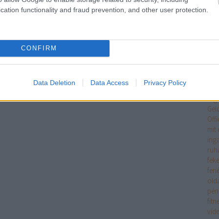
Egy
cation functionality and fraud prevention, and other user protection.
jöv
tan
Int
tipp
CONFIRM
ele
eme
ere
Data Deletion
Data Access
Privacy Policy
mag
erg
Gel
Off
mit 
ing
ruh
fek
fen
old
pén
fitn
vid