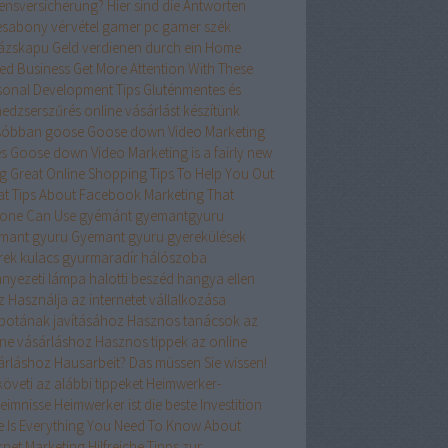
ensversicherung? Hier sind die Antworten
esabony vérvétel
gamer pc
gamer szék
ázskapu
Geld verdienen durch ein Home
ed Business
Get More Attention With These
sonal Development Tips
Gluténmentes és
edzserszűrés online vásárlást készítünk
sóbban
goose
Goose down Video Marketing
es
Goose down Video Marketing is a fairly new
ng
Great Online Shopping Tips To Help You Out
at Tips About Facebook Marketing That
one Can Use
gyémánt
gyemantgyuru
mant gyuru
Gyemant gyuru
gyerekülések
rek kulacs
gyurmaradír
hálószoba
nyezeti lámpa
halotti beszéd
hangya ellen
z
Használja az internetet vállalkozása
apotának javításához
Hasznos tanácsok az
ine vásárláshoz
Hasznos tippek az online
árláshoz
Hausarbeit? Das müssen Sie wissen!
öveti az alábbi tippeket
Heimwerker-
eimnisse
Heimwerker ist die beste Investition
e Is Everything You Need To Know About
ernet Marketing
Hilfreiche Tipps zur