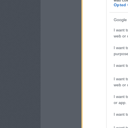
Opted 
Google 
I want t
web or d
I want t
purpose
I want 
I want t
web or d
I want t
or app.
I want t
I want t