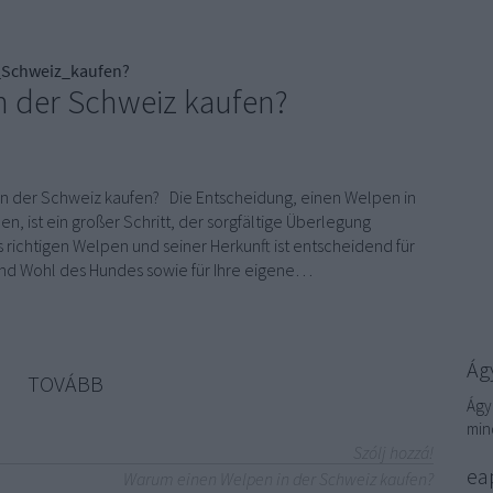
Schweiz_kaufen?
 der Schweiz kaufen?
n der Schweiz kaufen? Die Entscheidung, einen Welpen in
n, ist ein großer Schritt, der sorgfältige Überlegung
s richtigen Welpen und seiner Herkunft ist entscheidend für
und Wohl des Hundes sowie für Ihre eigene…
Ágy
TOVÁBB
Ágy
min
Szólj hozzá!
eap
Warum einen Welpen in der Schweiz kaufen?