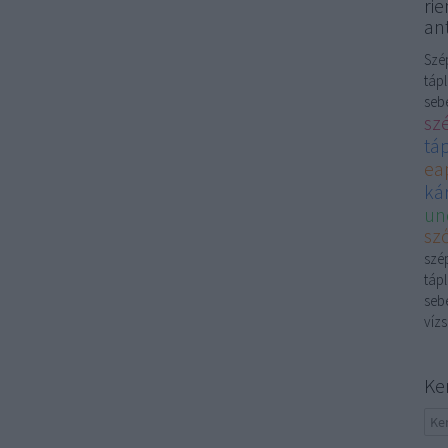
rie
ant
Szép
tápl
sebé
sz
tá
ea
kár
un
sző
szép
tápl
sebé
vízs
Ke