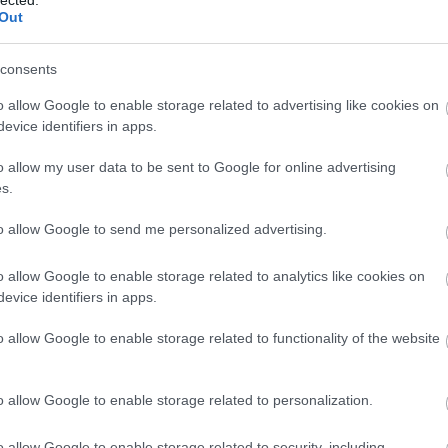
Out
kac
hát
car
consents
cas
tun
o allow Google to enable storage related to advertising like cookies on
de 
evice identifiers in apps.
efic
des
o allow my user data to be sent to Google for online advertising
lig
s.
ren
véd
to allow Google to send me personalized advertising.
cse
műt
o allow Google to enable storage related to analytics like cookies on
csó
evice identifiers in apps.
csót
dar
o allow Google to enable storage related to functionality of the website
dow
fea
pill
o allow Google to enable storage related to personalization.
fogl
öns
o allow Google to enable storage related to security, including