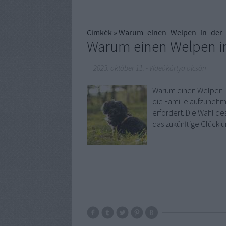
Címkék
»
Warum_einen_Welpen_in_der_
Warum einen Welpen in
2023. október 11.
-
Videókártya olcsón
Warum einen Welpen i
die Familie aufzunehme
erfordert. Die Wahl de
das zukünftige Glück 