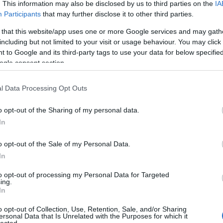
per
. This information may also be disclosed by us to third parties on the
IA
gyű
Participants
that may further disclose it to other third parties.
gyö
 that this website/app uses one or more Google services and may gath
vás
including but not limited to your visit or usage behaviour. You may click 
Önt?
 to Google and its third-party tags to use your data for below specifi
kül
ogle consent section.
int
mar
Int
l Data Processing Opt Outs
kez
eze
o opt-out of the Sharing of my personal data.
Mar
In
tip
mar
o opt-out of the Sale of my Personal Data.
bab
In
tan
ára
to opt-out of processing my Personal Data for Targeted
com
ing.
In
Bir
Adv
o opt-out of Collection, Use, Retention, Sale, and/or Sharing
linu
ersonal Data that Is Unrelated with the Purposes for which it
onli
lected.