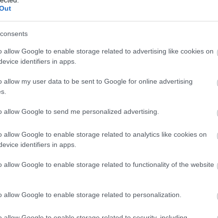
Out
kac
hát
car
consents
cas
tun
o allow Google to enable storage related to advertising like cookies on
de 
evice identifiers in apps.
efic
des
o allow my user data to be sent to Google for online advertising
lig
s.
ren
véd
to allow Google to send me personalized advertising.
cse
műt
o allow Google to enable storage related to analytics like cookies on
csó
evice identifiers in apps.
csót
dar
o allow Google to enable storage related to functionality of the website
dow
fea
pill
o allow Google to enable storage related to personalization.
fogl
öns
o allow Google to enable storage related to security, including