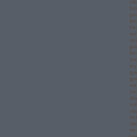
Leb
füz
gar
Bas
Per
men
olc
giv
thi
Gre
Any
gye
gye
men
has
áll
onl
vás
Ha k
Geh
Her
Int