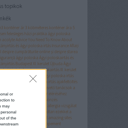
ss topikok
mkék
m3 konténer ár
3 köbméteres konténer ára
5
esen felesleges házi praktika ágyi poloska
n
acolyte
Advice You Need To Know About
tányirtás és ágyi poloska irtás Insurance
Aflați
l despre cumpărăturile online și despre starea
siguranță
ágyi poloska
Ágyi poloskairtás és
tányirtás Budapest XI. kerület Újbuda
Ágyi
oskaírtás házilag
ágyi poloskairtás III. kerület
 poloskairtás XIII. kerület
Ágyi poloska irtás
 poloska irtás
ágyi poloska írtás
ajakfeltöltés
umulátor
akril
alaprajz
Alapvető tanácsok a
marketingen keresztüli siker eléréséhez
sonal or
almi ruha
alkalmi ruha kölcsönzés
ection to
atreszokosan
alkoholos filc
allergia vizsgálat
ou may
ellplasztika
Aludjon nyugodtan ezekkel a
 personal
znos alvási apnoe tippekkel
amazing sites
out of the
renez-en plus sur le développement
 downstream