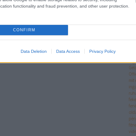
Egy
cation functionality and fraud prevention, and other user protection.
jöv
tan
Int
tipp
CONFIRM
Ele
eme
ere
Data Deletion
Data Access
Privacy Policy
mag
erg
Gel
Off
mit 
ing
ruh
fek
fen
old
pén
fitn
vid