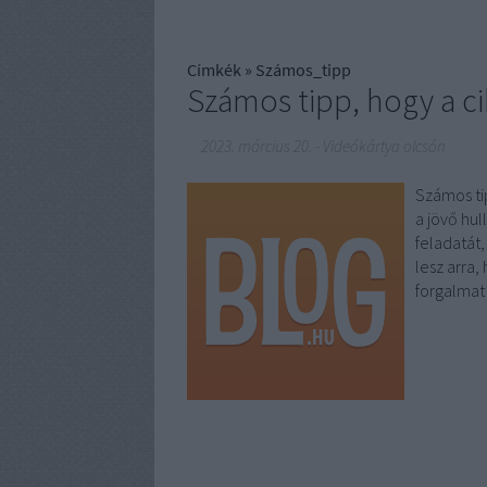
Címkék
»
Számos_tipp
Számos tipp, hogy a ci
2023. március 20.
-
Videókártya olcsón
Számos ti
a jövő hul
feladatát,
lesz arra,
forgalma