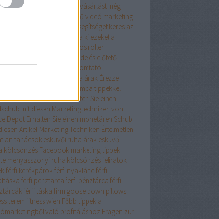
szerű tanácsaink az online vásárlást még
edelmezőbbé teszik
Egyszerű videó marketing
ácsok mindenkinek
Egy kis segítséget keres az
ernet Marketingben? Próbálja ki ezeket a
eket
elegáns ruha
elektromos roller
ktromos roller
élelmiszer rendelés
előtető
lő toló erkélyajtó
epson nyomtató
szcsatorna ár
ereszcsatorna árak
Érezze
át profinak ezekkel a Netlámpa tippekkel
onomikus iskolatáska
Erhalten Sie einen
dschub mit diesen Marketingtechniken von
ice Depot
Erhalten Sie einen monetären Schub
diesen Artikel-Marketing-Techniken
Értelmetlen
atlan tanácsok
esküvői ruha árak
esküvői
a kölcsönzés
Facebook marketing tippek
ete menyasszonyi ruha kölcsönzés
feliratok
ék
férfi kerékpárok
férfi nyaklánc
férfi
altáska
ferfi penztarca
ferfi pénztárca
férfi
ztárcák
férfi táska
firm goose down pillows
ess terem
fitness wien
Főbb tippek a
eómarketingből való profitáláshoz
Fragen zur