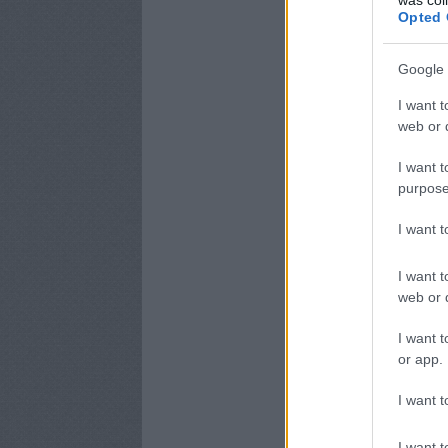
Opted 
Google 
I want t
web or d
I want t
purpose
I want 
I want t
web or d
I want t
or app.
I want t
I want t