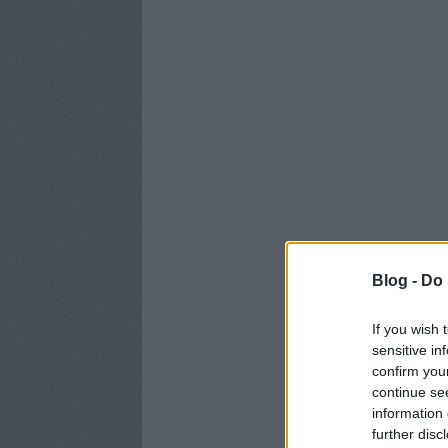
Blog -
Do 
If you wish 
sensitive in
confirm you
continue se
information 
further disc