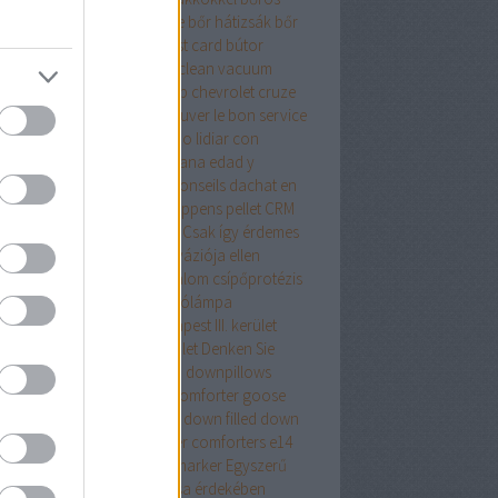
samell sütése
borsod online
bőr hátizsák
bőr
izsák női
bőr táska
budapest card
bútor
pet cleaning in cork
carpet clean vacuum
io tudományos számológép
chevrolet cruze
ing
comforter
Comment trouver le bon service
réparation automobile
Cómo lidiar con
acia con la crisis de la mediana edad y
arrollarse como persona
Conseils dachat en
ne que vous devez savoir
coppens pellet
CRM
dszer
crypto wallet for mac
Csak így érdemes
ekezni az ágyi poloskák inváziója ellen
repeslemez
csípő
csípőfájdalom
csípőprotézis
ét debrecen
csiptetős olvasólámpa
tányirtás
csótányirtás Budapest III. kerület
ányirtás Budapest XIII. kerület
Denken Sie
an
district 7 budapest
down
downpillows
n comforterqueen
down comforter goose
ther
down comforter queen
down filled
down
ows
Drón
dryvit
duck feather comforters
e14
alat
e27 foglalat
ecset rajzmarker
Egyszerű
egítő tanács az élete javítása érdekében