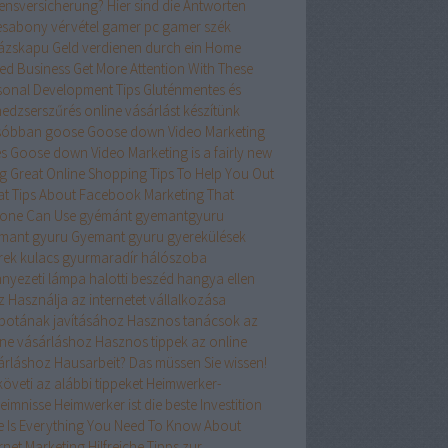
ensversicherung? Hier sind die Antworten
esabony vérvétel
gamer pc
gamer szék
ázskapu
Geld verdienen durch ein Home
ed Business
Get More Attention With These
sonal Development Tips
Gluténmentes és
edzserszűrés online vásárlást készítünk
sóbban
goose
Goose down Video Marketing
es
Goose down Video Marketing is a fairly new
ng
Great Online Shopping Tips To Help You Out
at Tips About Facebook Marketing That
one Can Use
gyémánt
gyemantgyuru
mant gyuru
Gyemant gyuru
gyerekülések
rek kulacs
gyurmaradír
hálószoba
nyezeti lámpa
halotti beszéd
hangya ellen
z
Használja az internetet vállalkozása
apotának javításához
Hasznos tanácsok az
ine vásárláshoz
Hasznos tippek az online
árláshoz
Hausarbeit? Das müssen Sie wissen!
öveti az alábbi tippeket
Heimwerker-
eimnisse
Heimwerker ist die beste Investition
e Is Everything You Need To Know About
ernet Marketing
Hilfreiche Tipps zur