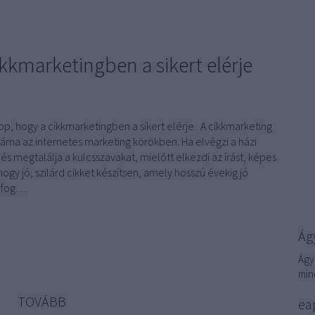
kkmarketingben a sikert elérje
pp, hogy a cikkmarketingben a sikert elérje A cikkmarketing
láma az internetes marketing körökben. Ha elvégzi a házi
 és megtalálja a kulcsszavakat, mielőtt elkezdi az írást, képes
 hogy jó, szilárd cikket készítsen, amely hosszú évekig jó
t fog…
Ágy
Ágy
min
TOVÁBB
eap