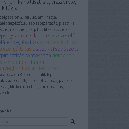
mchen, kárpittisztítás, vízszerelő,
ik tégla
ségszalon 3. kerület, antik tégla,
álékkiegészítők, eap szolgáltatás, plasztikai
szet, riemchen, kárpittisztítás, vízszerelő
épségszalon 3. kerület
vízszerelő
plálékkiegészítők
szőnyegtisztítás
p szolgáltatás
plasztikai sebészet
a
pittisztítás fontossága
riemchen
d verblender innen
nyegtisztítás ár
riemchen
ségszalon 3. kerület, antik tégla,
álékkiegészítők, eap szolgáltatás, plasztikai
szet, klinkerriemchen, kárpittisztítás,
zerelő
resés