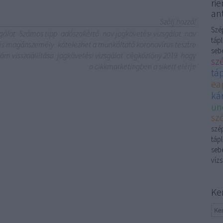
rie
ant
Szólj hozzá!
Szép
gálat
Számos tipp
adószakértő
nav jogkövetési vizsgálat
nav
tápl
zés magánszemély
kötelezhet a munkáltató koronavírus tesztre
sebé
zám visszaállítása
jogkövetési vizsgálat
cégközlöny 2019
hogy
sz
a cikkmarketingben a sikert elérje
tá
ea
kár
un
sző
szép
tápl
sebé
vízs
Ke