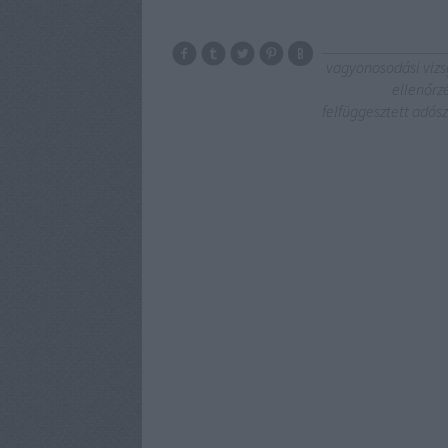
vagyonosodási vizs
ellenőr
felfüggesztett adós