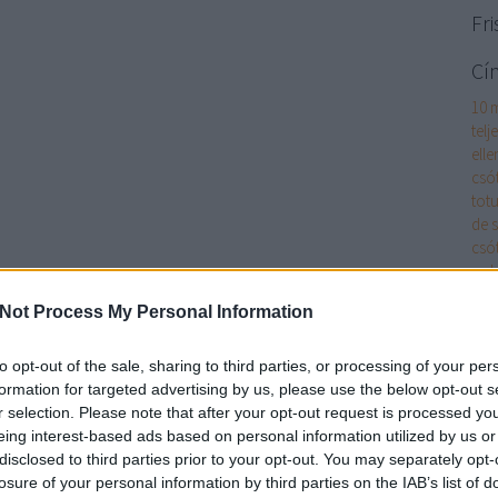
Fri
Cí
10 
telj
elle
csó
totu
de 
csó
pol
ágyi
Not Process My Personal Information
ágyi
akk
cikk
to opt-out of the sale, sharing to third parties, or processing of your per
alk
formation for targeted advertising by us, please use the below opt-out s
alk
r selection. Please note that after your opt-out request is processed y
és m
eing interest-based ads based on personal information utilized by us or
has
disclosed to third parties prior to your opt-out. You may separately opt-
App
losure of your personal information by third parties on the IAB’s list of