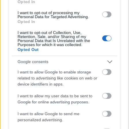
Opted In
Irányelveinkről
I want to opt-out of processing my
Videókártya olcsón
•
2026. március 29.
0
Personal Data for Targeted Advertising.
Opted In
I want to opt-out of Collection, Use,
Rólunk, Szerzőink & Szerkesztési Irányelvek - AI
Retention, Sale, and/or Sharing of my
Personal Data that Is Unrelated with the
marketing
Purposes for which it was collected.
Opted Out
Google consents
ÁTLÁTHATÓSÁG & MINŐSÉG
Rólunk, Szerzőinkről &
I want to allow Google to enable storage
related to advertising like cookies on web or
Szerkesztési ...
device identifiers in apps.
I want to allow my user data to be sent to
Google for online advertising purposes.
I want to allow Google to send me
personalized advertising.
About Us, Our Authors & Editorial