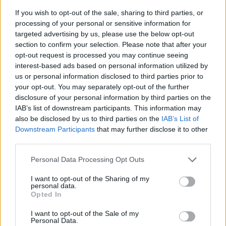
If you wish to opt-out of the sale, sharing to third parties, or
processing of your personal or sensitive information for
targeted advertising by us, please use the below opt-out
section to confirm your selection. Please note that after your
opt-out request is processed you may continue seeing
interest-based ads based on personal information utilized by
us or personal information disclosed to third parties prior to
your opt-out. You may separately opt-out of the further
The AI Marketing Agency Edge: Why
disclosure of your personal information by third parties on the
IAB’s list of downstream participants. This information may
Traditional Marketing Is No Longer
also be disclosed by us to third parties on the
IAB’s List of
Enough
Downstream Participants
that may further disclose it to other
third parties.
Videókártya olcsón
•
2026. június 05.
0
Please note that this website/app uses one or more Google
Personal Data Processing Opt Outs
services and may gather and store information including but
The marketing landscape is undergoing its most
not limited to your visit or usage behaviour. You may click to
I want to opt-out of the Sharing of my
seismic shift since the advent of the internet. For
personal data.
grant or deny consent to Google and its third-party tags to
years, businesses relied on historical data, creative ...
Opted In
use your data for below specified purposes in below Google
consent section.
I want to opt-out of the Sale of my
Rólunk, Szerzőinkről & Szerkesztési
Personal Data.