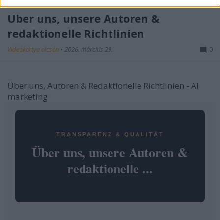
Über uns, unsere Autoren &
redaktionelle Richtlinien
Videókártya olcsón
•
2026. március 29.
0
Über uns, Autoren & Redaktionelle Richtlinien - AI
marketing
TRANSPARENZ & QUALITÄT
Über uns, unsere Autoren &
redaktionelle ...