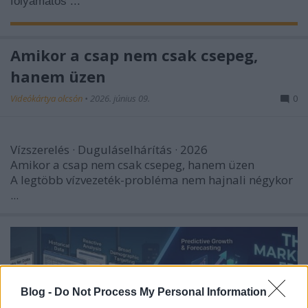
folyamatos ...
Amikor a csap nem csak csepeg,
hanem üzen
Videókártya olcsón
•
2026. június 09.
0
Vízszerelés · Duguláselhárítás · 2026
Amikor a csap nem csak csepeg, hanem
üzen
A legtöbb vízvezeték-probléma nem hajnali négykor
...
Blog -
Do Not Process My Personal Information