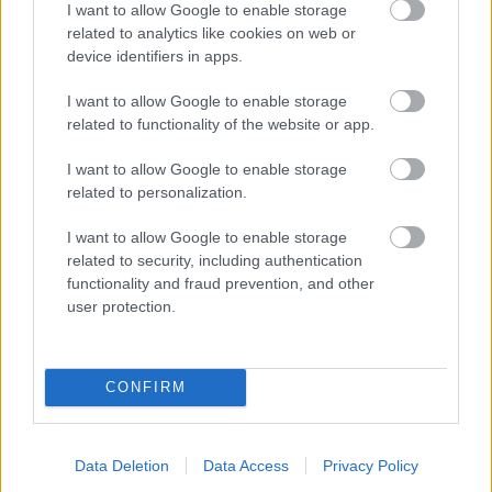
I want to allow Google to enable storage
Guidelines
related to analytics like cookies on web or
device identifiers in apps.
Videókártya olcsón
•
2026. március 29.
0
I want to allow Google to enable storage
related to functionality of the website or app.
About Us, Authors & Editorial Guidelines for AI
marketing website
I want to allow Google to enable storage
related to personalization.
I want to allow Google to enable storage
TRANSPARENCY & QUALITY
related to security, including authentication
About Us, Our Authors &
functionality and fraud prevention, and other
user protection.
Editorial Guidelines
...
CONFIRM
Data Deletion
Data Access
Privacy Policy