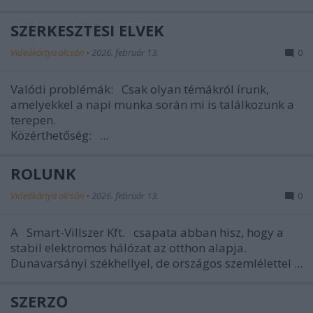
SZERKESZTÉSI ELVEK
Videókártya olcsón
•
2026. február 13.
0
Valódi problémák:
Csak olyan témákról írunk,
amelyekkel a napi munka során mi is találkozunk a
terepen.
Közérthetőség:
...
RÓLUNK
Videókártya olcsón
•
2026. február 13.
0
A
Smart-Villszer Kft.
csapata abban hisz, hogy a
stabil elektromos hálózat az otthon alapja.
Dunavarsányi székhellyel, de országos szemlélettel ...
SZERZŐ