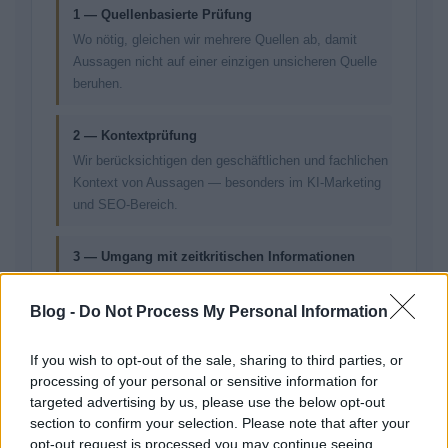
1 — Quellenbasierte Prüfung
Wo nötig, gleichen wir mehrere Quellen ab, damit
Aussagen nicht auf einer einzigen unsicheren Quelle
beruhen.
2 — Kontextprüfung
Wir berücksichtigen den geschäftlichen und fachlichen
Kontext von Aussagen — besonders im KI-Marketing
und SEO-Bereich.
3 — Umgang mit zeitkritischen Informationen
Bei sich verändernden Informationen kennzeichnen wir
die zeitliche Gültigkeit und aktualisieren bei Bedarf.
Blog -
Do Not Process My Personal Information
4 — Fachliche Überprüfung
If you wish to opt-out of the sale, sharing to third parties, or
processing of your personal or sensitive information for
Komplexe oder fachspezifische Themen können einer
targeted advertising by us, please use the below opt-out
internen oder externen Fachprüfung unterzogen
section to confirm your selection. Please note that after your
werden.
opt-out request is processed you may continue seeing