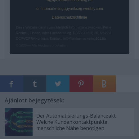
agyipoloskairtasbp.blog.hu
onlinemarketingugynokseg.weebly.com
Datenschutzrichtlinie
Diese Website dient ausschließlich Informationszwecken. Keine
Rechts-, Finanz- oder Fachberatung. DSGVO (EU) 2016/679 &
CCPA/CPRA konform. Kontakt: info@onlinemarketing101.biz
© 2026 — Alle Rechte vorbehalten.
Ajánlott bejegyzések:
Der Automatisierungs-Balanceakt:
Welche Kundenkontaktpunkte
menschliche Nähe benötigen