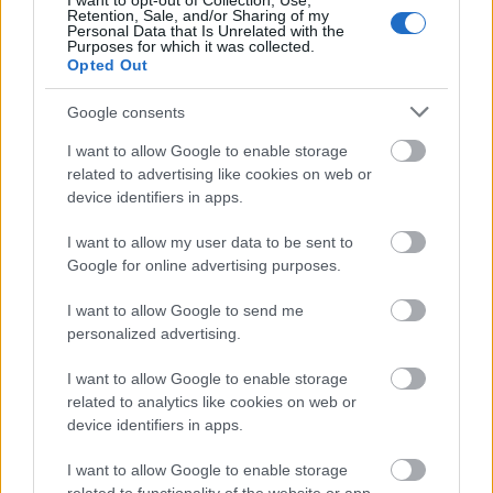
I want to opt-out of Collection, Use,
korrigiert werden.
Retention, Sale, and/or Sharing of my
Personal Data that Is Unrelated with the
Purposes for which it was collected.
Opted Out
2 — Inhaltliche Ungenauigkeiten
Fachliche Ungenauigkeiten werden korrigiert; bei
Google consents
Bedarf wird ein Hinweis auf die Überarbeitung ergänzt.
I want to allow Google to enable storage
related to advertising like cookies on web or
3 — Wesentliche Änderungen — transparent
device identifiers in apps.
Wenn sich der Inhalt einer Veröffentlichung wesentlich
ändert, streben wir an, Tatsache und Datum der
I want to allow my user data to be sent to
Aktualisierung sichtbar zu machen.
Google for online advertising purposes.
4 — Umgang mit Lesermeldungen
I want to allow Google to send me
personalized advertising.
Wir nehmen Lesermeldungen ernst und prüfen jedes
relevante Feedback. Die Korrekturentscheidung erfolgt
I want to allow Google to enable storage
nach redaktionellem Ermessen.
related to analytics like cookies on web or
device identifiers in apps.
5 — Entfernung und Neuveröffentlichung
I want to allow Google to enable storage
In Ausnahmefällen kann eine vollständige