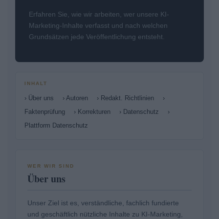
Erfahren Sie, wie wir arbeiten, wer unsere KI-
Marketing-Inhalte verfasst und nach welchen
Grundsätzen jede Veröffentlichung entsteht.
INHALT
› Über uns
› Autoren
› Redakt. Richtlinien
›
Faktenprüfung
› Korrekturen
› Datenschutz
›
Plattform Datenschutz
WER WIR SIND
Über uns
Unser Ziel ist es, verständliche, fachlich fundierte
und geschäftlich nützliche Inhalte zu KI-Marketing,