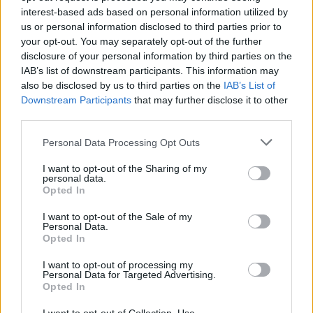
interest-based ads based on personal information utilized by
5 — Minimierung von Fehlerrisiken
us or personal information disclosed to third parties prior to
Alle Redaktionsprozesse zielen darauf ab, das Risiko
your opt-out. You may separately opt-out of the further
ungenauer oder irreführender Aussagen zu minimieren.
disclosure of your personal information by third parties on the
IAB’s list of downstream participants. This information may
also be disclosed by us to third parties on the
IAB’s List of
Downstream Participants
that may further disclose it to other
third parties.
KONTINUIERLICHE VERBESSERUNG
Korrekturrichtlinie
Please note that this website/app uses one or more Google
Personal Data Processing Opt Outs
services and may gather and store information including but
not limited to your visit or usage behaviour. You may click to
I want to opt-out of the Sharing of my
Genauigkeit ist ein Grundprinzip. Dennoch kann ein
personal data.
grant or deny consent to Google and its third-party tags to
Artikel gelegentlich einen Fehler oder veraltete
Opted In
use your data for below specified purposes in below Google
Informationen enthalten. Wenn wir ein solches
consent section.
I want to opt-out of the Sale of my
Problem feststellen, prüfen und korrigieren wir so
Personal Data.
zeitnah wie möglich.
Opted In
I want to opt-out of processing my
1 — Kleine Korrekturen
Personal Data for Targeted Advertising.
Opted In
Tippfehler, sprachliche Ungenauigkeiten oder
Formatierungsfehler können ohne gesonderten Hinweis