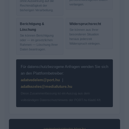
ohne Auswirkung auf die
verlangen.
Rechtmäßigkeit der
bisherigen Verarbeitung.
Berichtigung &
Widerspruchsrecht
Löschung
Sie können aus Ihrer
besonderen Situation
Sie können Berichtigung
heraus jederzeit
oder — im gesetzlichen
Widerspruch einlegen.
Rahmen — Löschung Ihrer
Daten beantragen.
Für datenschutzbezogene Anfragen wenden Sie sich
an den Plattformbetreiber:
adatvedelem@port.hu
|
adatkezeles@mediafuture.hu
Diese Zusammenfassung ist ein Auszug aus dem
vollständigen Datenschutzhinweis der PORT.hu Kiadó Kft.