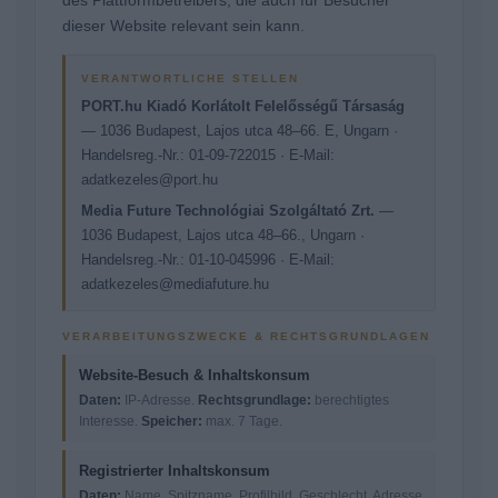
des Plattformbetreibers, die auch für Besucher
dieser Website relevant sein kann.
VERANTWORTLICHE STELLEN
PORT.hu Kiadó Korlátolt Felelősségű Társaság
— 1036 Budapest, Lajos utca 48–66. E, Ungarn ·
Handelsreg.-Nr.: 01-09-722015 · E-Mail:
adatkezeles@port.hu
Media Future Technológiai Szolgáltató Zrt.
—
1036 Budapest, Lajos utca 48–66., Ungarn ·
Handelsreg.-Nr.: 01-10-045996 · E-Mail:
adatkezeles@mediafuture.hu
VERARBEITUNGSZWECKE & RECHTSGRUNDLAGEN
Website-Besuch & Inhaltskonsum
Daten:
IP-Adresse.
Rechtsgrundlage:
berechtigtes
Interesse.
Speicher:
max. 7 Tage.
Registrierter Inhaltskonsum
Daten:
Name, Spitzname, Profilbild, Geschlecht, Adresse,