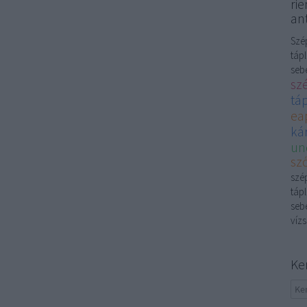
rie
ant
Szép
tápl
sebé
sz
tá
ea
kár
un
sző
szép
tápl
sebé
vízs
Ke