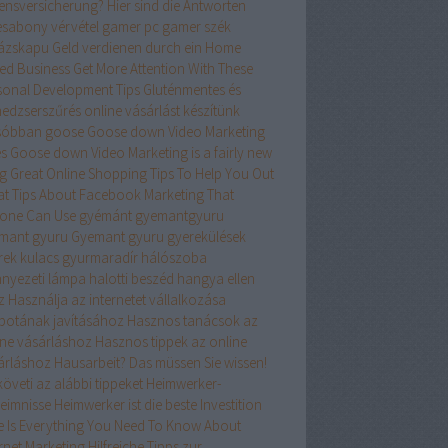
ensversicherung? Hier sind die Antworten
esabony vérvétel
gamer pc
gamer szék
ázskapu
Geld verdienen durch ein Home
ed Business
Get More Attention With These
sonal Development Tips
Gluténmentes és
edzserszűrés online vásárlást készítünk
sóbban
goose
Goose down Video Marketing
es
Goose down Video Marketing is a fairly new
ng
Great Online Shopping Tips To Help You Out
at Tips About Facebook Marketing That
one Can Use
gyémánt
gyemantgyuru
mant gyuru
Gyemant gyuru
gyerekülések
rek kulacs
gyurmaradír
hálószoba
nyezeti lámpa
halotti beszéd
hangya ellen
z
Használja az internetet vállalkozása
apotának javításához
Hasznos tanácsok az
ine vásárláshoz
Hasznos tippek az online
árláshoz
Hausarbeit? Das müssen Sie wissen!
öveti az alábbi tippeket
Heimwerker-
eimnisse
Heimwerker ist die beste Investition
e Is Everything You Need To Know About
ernet Marketing
Hilfreiche Tipps zur