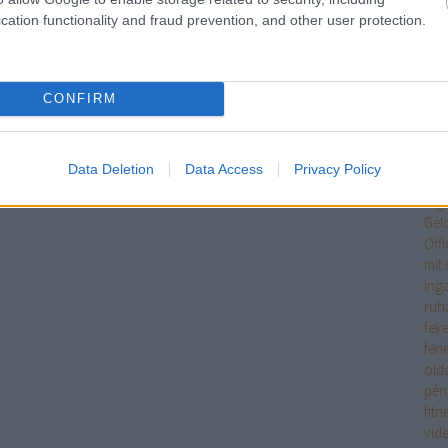
Egy
cation functionality and fraud prevention, and other user protection.
jöv
tan
Int
tipp
CONFIRM
Ele
eme
ere
Data Deletion
Data Access
Privacy Policy
mag
erg
Gel
Off
mit 
ing
ruh
fek
fen
old
pén
fitn
vid