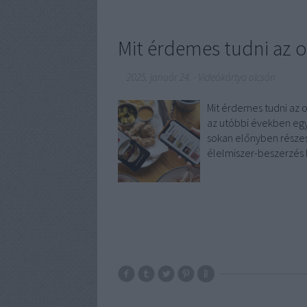
Mit érdemes tudni az o
2025. január 24.
-
Videókártya olcsón
Mit érdemes tudni az 
az utóbbi években egy
sokan előnyben részesí
élelmiszer-beszerzés