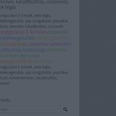
mchen, kárpittisztítás, vízszerelő,
ik tégla
ségszalon 3. kerület, antik tégla,
álékkiegészítők, eap szolgáltatás, plasztikai
szet, riemchen, kárpittisztítás, vízszerelő
épségszalon 3. kerület
vízszerelő
plálékkiegészítők
szőnyegtisztítás
p szolgáltatás
plasztikai sebészet
a
pittisztítás fontossága
riemchen
d verblender innen
nyegtisztítás ár
riemchen
ségszalon 3. kerület, antik tégla,
álékkiegészítők, eap szolgáltatás, plasztikai
szet, klinkerriemchen, kárpittisztítás,
zerelő
resés