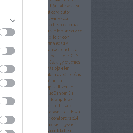
samell sütése
borsod online
bőr hátizsák
bőr
izsák női
bőr táska
budapest card
bútor
pet cleaning in cork
carpet clean vacuum
io tudományos számológép
chevrolet cruze
ing
comforter
Comment trouver le bon service
réparation automobile
Cómo lidiar con
acia con la crisis de la mediana edad y
arrollarse como persona
Conseils dachat en
ne que vous devez savoir
coppens pellet
CRM
dszer
crypto wallet for mac
Csak így érdemes
ekezni az ágyi poloskák inváziója ellen
repeslemez
csípő
csípőfájdalom
csípőprotézis
ét debrecen
csiptetős olvasólámpa
tányirtás
csótányirtás Budapest III. kerület
ányirtás Budapest XIII. kerület
Denken Sie
an
district 7 budapest
down
downpillows
n comforterqueen
down comforter goose
ther
down comforter queen
down filled
down
ows
Drón
dryvit
duck feather comforters
e14
alat
e27 foglalat
ecset rajzmarker
Egyszerű
egítő tanács az élete javítása érdekében