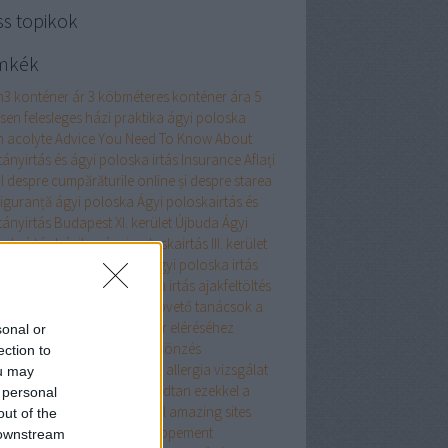
ss topikok
mkék
m3 konténer ár
3 köbméteres konténer ára
5
esen felesleges házi praktika ágyi poloska
n
acolyte
Advice You Need To Know About
tányirtás és ágyi poloska irtás Insurance
Aflați
l despre cumpărăturile online și despre starea
siguranță
ágyi poloska
Ágyi poloskairtás és
tányirtás Budapest XI. kerület Újbuda
Ágyi
oskaírtás házilag
ágyi poloskairtás III. kerület
 poloskairtás XIII. kerület
Ágyi poloska irtás
 poloska írtás
ágyi poloska irtás
ajakfeltöltés
umulátor
akril
alaprajz
Alapvető tanácsok a
marketingen keresztüli siker eléréséhez
sonal or
almi ruha
alkalmi ruha kölcsönzés
ection to
atreszokosan
alkoholos filc
allergia vizsgálat
ou may
ellplasztika
Aludjon nyugodtan ezekkel a
 personal
znos alvási apnoe tippekkel
amazing sites
out of the
renez-en plus sur le développement
 downstream