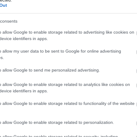
Out
kac
hát
car
consents
cas
tun
o allow Google to enable storage related to advertising like cookies on
de 
evice identifiers in apps.
efic
des
o allow my user data to be sent to Google for online advertising
lig
s.
ren
véd
to allow Google to send me personalized advertising.
cse
műt
o allow Google to enable storage related to analytics like cookies on
csó
evice identifiers in apps.
csót
dar
o allow Google to enable storage related to functionality of the website
dow
fea
pill
o allow Google to enable storage related to personalization.
fogl
öns
o allow Google to enable storage related to security, including