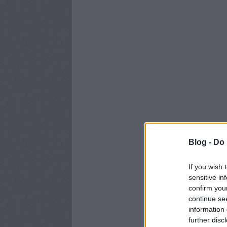
Blog -
Do 
If you wish 
sensitive in
confirm you
continue se
information 
further disc