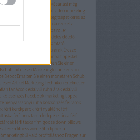
szerű tanácsaink az online vásárlást még
edelmezőbbé teszik
Egyszerű videó marketing
ácsok mindenkinek
Egy kis segítséget keres az
ernet Marketingben? Próbálja ki ezeket a
eket
elegáns ruha
elektromos roller
ktromos roller
élelmiszer rendelés
előtető
lő toló erkélyajtó
epson nyomtató
szcsatorna ár
ereszcsatorna árak
Érezze
át profinak ezekkel a Netlámpa tippekkel
onomikus iskolatáska
Erhalten Sie einen
dschub mit diesen Marketingtechniken von
ice Depot
Erhalten Sie einen monetären Schub
diesen Artikel-Marketing-Techniken
Értelmetlen
atlan tanácsok
esküvői ruha árak
esküvői
a kölcsönzés
Facebook marketing tippek
ete menyasszonyi ruha kölcsönzés
feliratok
ék
férfi kerékpárok
férfi nyaklánc
férfi
altáska
ferfi penztarca
ferfi pénztárca
férfi
ztárcák
férfi táska
firm goose down pillows
ess terem
fitness wien
Főbb tippek a
eómarketingből való profitáláshoz
Fragen zur