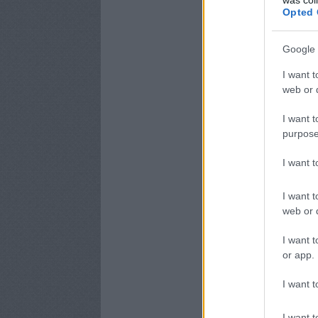
Opted 
Google 
I want t
web or d
I want t
purpose
I want 
I want t
web or d
I want t
or app.
I want t
I want t