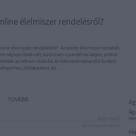
nline élelmiszer rendelésről?
online élelmiszer rendelésről? Az online élelmiszer rendelés
re népszerűbbé vált, különösen a pandémia idején, amikor
tették az otthoni vásárlást. Az interneten keresztül történő
 kényelmes, időtakarékos, és…
TOVÁBB
Ágy
Ágy
Szólj hozzá!
min
élelmiszer rendelés
eap