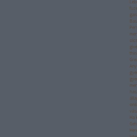
Leb
füz
gar
Bas
Per
men
olc
giv
thi
Gre
Any
gye
gye
men
has
áll
onl
vás
Ha k
Geh
Her
Int