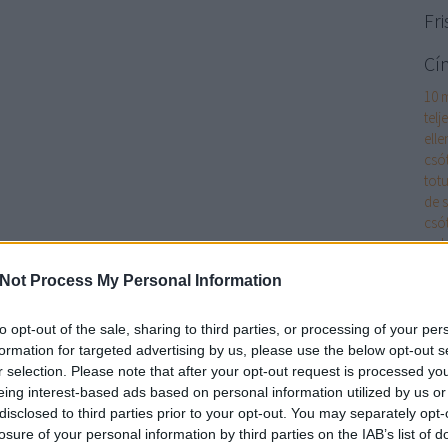
Fri
Cí
10 
telj
elle
csó
totu
de 
csó
pol
ágyi
Not Process My Personal Information
ágyi
akk
cikk
to opt-out of the sale, sharing to third parties, or processing of your per
alk
formation for targeted advertising by us, please use the below opt-out s
alk
r selection. Please note that after your opt-out request is processed y
és m
eing interest-based ads based on personal information utilized by us or
has
disclosed to third parties prior to your opt-out. You may separately opt-
App
losure of your personal information by third parties on the IAB’s list of