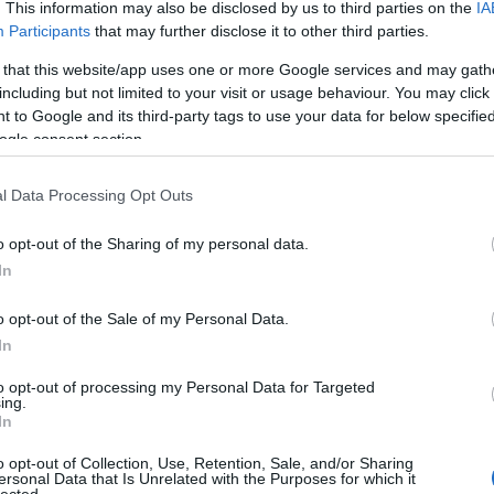
per
. This information may also be disclosed by us to third parties on the
IA
gyű
Participants
that may further disclose it to other third parties.
gyö
 that this website/app uses one or more Google services and may gath
vás
including but not limited to your visit or usage behaviour. You may click 
Önt?
 to Google and its third-party tags to use your data for below specifi
kül
ogle consent section.
int
mar
Int
l Data Processing Opt Outs
kez
eze
o opt-out of the Sharing of my personal data.
Mar
In
tip
mar
o opt-out of the Sale of my Personal Data.
bab
In
tan
ára
to opt-out of processing my Personal Data for Targeted
com
ing.
In
Bir
Adv
o opt-out of Collection, Use, Retention, Sale, and/or Sharing
linu
ersonal Data that Is Unrelated with the Purposes for which it
onli
lected.