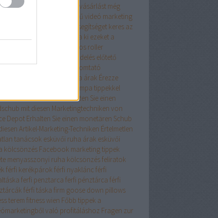
szerű tanácsaink az online vásárlást még
edelmezőbbé teszik
Egyszerű videó marketing
ácsok mindenkinek
Egy kis segítséget keres az
ernet Marketingben? Próbálja ki ezeket a
eket
elegáns ruha
Elektromos roller
ktromos roller
élelmiszer rendelés
előtető
lő toló erkélyajtó
epson nyomtató
szcsatorna ár
ereszcsatorna árak
Érezze
át profinak ezekkel a Netlámpa tippekkel
onomikus iskolatáska
Erhalten Sie einen
dschub mit diesen Marketingtechniken von
ice Depot
Erhalten Sie einen monetären Schub
diesen Artikel-Marketing-Techniken
Értelmetlen
atlan tanácsok
esküvői ruha árak
esküvői
a kölcsönzés
Facebook marketing tippek
ete menyasszonyi ruha kölcsönzés
feliratok
ék
férfi kerékpárok
férfi nyaklánc
férfi
altáska
ferfi penztarca
ferfi pénztárca
férfi
ztárcák
férfi táska
firm goose down pillows
ess terem
fitness wien
Főbb tippek a
eómarketingből való profitáláshoz
Fragen zur