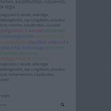
mchen, kárpittisztítás, vízszerelő,
ik tégla
ségszalon 3. kerület, antik tégla,
álékkiegészítők, eap szolgáltatás, plasztikai
szet, riemchen, kárpittisztítás, vízszerelő
épségszalon 3. kerület
vízszerelő
plálékkiegészítők
szőnyegtisztítás
p szolgáltatás
plasztikai sebészet
a
pittisztítás fontossága
riemchen
d verblender innen
nyegtisztítás ár
riemchen
ségszalon 3. kerület, antik tégla,
álékkiegészítők, eap szolgáltatás, plasztikai
szet, klinkerriemchen, kárpittisztítás,
zerelő
resés