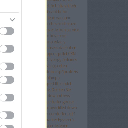
samell sütése
borsod online
bőr hátizsák
bőr
izsák női
bőr táska
budapest card
bútor
pet cleaning in cork
carpet clean vacuum
io tudományos számológép
chevrolet cruze
ing
comforter
Comment trouver le bon service
réparation automobile
Cómo lidiar con
acia con la crisis de la mediana edad y
arrollarse como persona
Conseils dachat en
ne que vous devez savoir
coppens pellet
CRM
dszer
crypto wallet for mac
Csak így érdemes
ekezni az ágyi poloskák inváziója ellen
repeslemez
csípő
csípőfájdalom
csípőprotézis
ét debrecen
csiptetős olvasólámpa
tányirtás
csótányirtás Budapest III. kerület
ányirtás Budapest XIII. kerület
Denken Sie
an
district 7 budapest
down
downpillows
n comforterqueen
down comforter goose
ther
down comforter queen
down filled
down
ows
Drón
dryvit
duck feather comforters
e14
alat
e27 foglalat
ecset rajzmarker
Egyszerű
egítő tanács az élete javítása érdekében