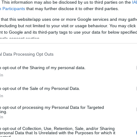
per
. This information may also be disclosed by us to third parties on the
IA
gyű
Participants
that may further disclose it to other third parties.
gyö
 that this website/app uses one or more Google services and may gath
vás
including but not limited to your visit or usage behaviour. You may click 
Önt?
 to Google and its third-party tags to use your data for below specifi
kül
ogle consent section.
int
mar
Int
l Data Processing Opt Outs
kez
kol,casio tudományos számológép, gyerek kulacs, fém
eze
o opt-out of the Sharing of my personal data.
Mar
In
tip
mar
o opt-out of the Sale of my Personal Data.
Szólj hozzá!
bab
In
tan
 vállalkozás? Ezt tudnia kell!
pattex
ars una
technokol
stabilo
ára
dományos számológép
gyerek kulacs
fém kulacs
ergonomikus
to opt-out of processing my Personal Data for Targeted
com
ing.
iskolatáska
In
Bir
Adv
o opt-out of Collection, Use, Retention, Sale, and/or Sharing
linu
ersonal Data that Is Unrelated with the Purposes for which it
onli
lected.