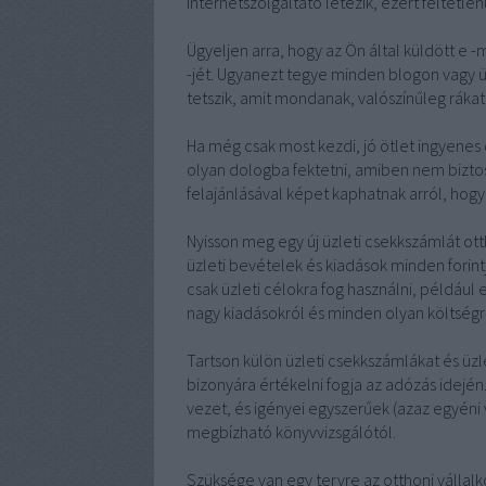
internetszolgáltató létezik, ezért feltétle
Ügyeljen arra, hogy az Ön által küldött e -
-jét. Ugyanezt tegye minden blogon vagy ü
tetszik, amit mondanak, valószínűleg rákatt
Ha még csak most kezdi, jó ötlet ingyenes
olyan dologba fektetni, amiben nem bizto
felajánlásával képet kaphatnak arról, hogy
Nyisson meg egy új üzleti csekkszámlát ot
üzleti bevételek és kiadások minden forint
csak üzleti célokra fog használni, például 
nagy kiadásokról és minden olyan költségrő
Tartson külön üzleti csekkszámlákat és üzl
bizonyára értékelni fogja az adózás idején
vezet, és igényei egyszerűek (azaz egyéni 
megbízható könyvvizsgálótól.
Szüksége van egy tervre az otthoni vállalk