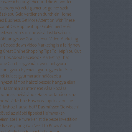
ensversicherung? Hier sind die Antworten
esabony vérvétel
gamer pc
gamer szék
ázskapu
Geld verdienen durch ein Home
ed Business
Get More Attention With These
sonal Development Tips
Gluténmentes és
edzserszűrés online vásárlást készítünk
sóbban
goose
Goose down Video Marketing
es
Goose down Video Marketing is a fairly new
ng
Great Online Shopping Tips To Help You Out
at Tips About Facebook Marketing That
one Can Use
gyémánt
gyemantgyuru
mant gyuru
Gyemant gyuru
gyerekülések
rek kulacs
gyurmaradír
hálószoba
nyezeti lámpa
halotti beszéd
hangya ellen
z
Használja az internetet vállalkozása
apotának javításához
Hasznos tanácsok az
ine vásárláshoz
Hasznos tippek az online
árláshoz
Hausarbeit? Das müssen Sie wissen!
öveti az alábbi tippeket
Heimwerker-
eimnisse
Heimwerker ist die beste Investition
e Is Everything You Need To Know About
ernet Marketing
Hilfreiche Tipps zur