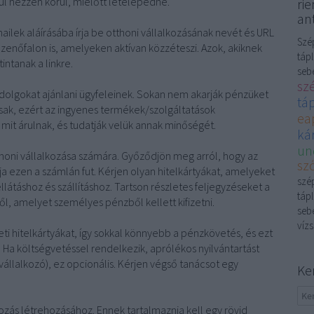
nül nézzen körül, mielőtt letelepedne.
rie
ant
mailek aláírásába írja be otthoni vállalkozásának nevét és URL
Szép
zenőfalon is, amelyeken aktívan közzéteszi. Azok, akiknek
tápl
intanak a linkre.
sebé
sz
 dolgokat ajánlani ügyfeleinek. Sokan nem akarják pénzüket
tá
sak, ezért az ingyenes termékek/szolgáltatások
ea
 mit árulnak, és tudatják velük annak minőségét.
kár
un
thoni vállalkozása számára. Győződjön meg arról, hogy az
sző
ja ezen a számlán fut. Kérjen olyan hitelkártyákat, amelyeket
szép
ellátáshoz és szállításhoz. Tartson részletes feljegyzéseket a
tápl
l, amelyet személyes pénzből kellett kifizetni.
sebé
vízs
eti hitelkártyákat, így sokkal könnyebb a pénzkövetés, és ezt
. Ha költségvetéssel rendelkezik, aprólékos nyilvántartást
vállalkozó), ez opcionális. Kérjen végső tanácsot egy
Ke
ozás létrehozásához. Ennek tartalmaznia kell egy rövid