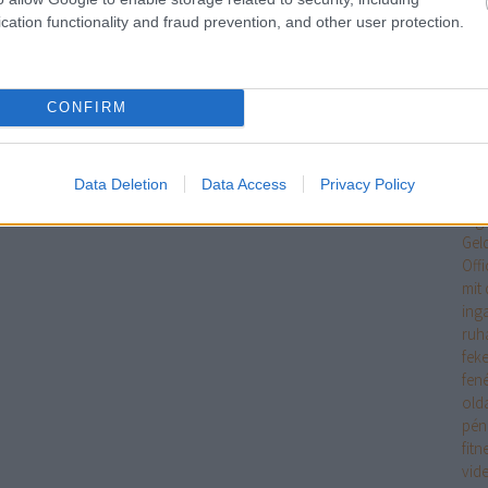
Egy
cation functionality and fraud prevention, and other user protection.
jöv
! ‐
Belépés Facebookkal
tan
Int
tipp
CONFIRM
ele
eme
ere
Data Deletion
Data Access
Privacy Policy
mag
erg
Gel
Off
mit 
ing
ruh
fek
fen
old
pén
fitn
vid