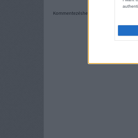
authenti
Kommentezéshez
lépj be
, vagy
regisztrálj