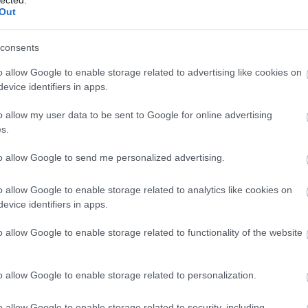
Out
kac
hát
car
consents
cas
tun
o allow Google to enable storage related to advertising like cookies on
de 
evice identifiers in apps.
efic
des
o allow my user data to be sent to Google for online advertising
lig
s.
gyzés trackback címe:
ren
véd
to allow Google to send me personalized advertising.
tasbp.blog.hu/api/trackback/id/16727970
cse
műt
o allow Google to enable storage related to analytics like cookies on
csó
Kommentek:
evice identifiers in apps.
csót
ében felhasználói tartalomnak minősülnek, értük a
szolgáltatás technikai
dar
t nem ellenőrzi. Kifogás esetén forduljon a blog szerkesztőjéhez. Részletek a
o allow Google to enable storage related to functionality of the website
telekben
és az
adatvédelmi tájékoztatóban
.
dow
fea
pill
o allow Google to enable storage related to personalization.
fogl
öns
o allow Google to enable storage related to security, including