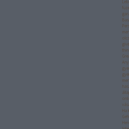
Leb
füz
gar
Bas
Per
men
olc
giv
thi
Gre
Any
gye
gye
men
has
áll
onl
vás
Ha k
Geh
Her
Int