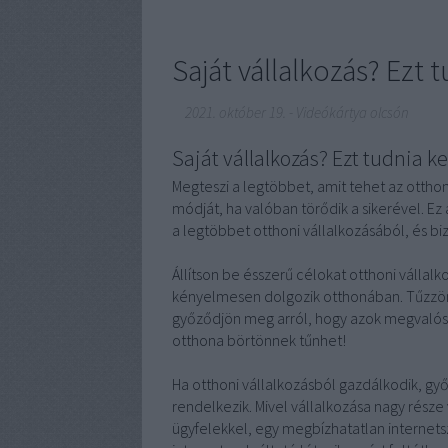
Saját vállalkozás? Ezt t
2021. október 19.
-
Videókártya olcsón
Saját vállalkozás? Ezt tudnia kel
Megteszi a legtöbbet, amit tehet az otthoni
módját, ha valóban törődik a sikerével. Ez 
a legtöbbet otthoni vállalkozásából, és biz
Állítson be ésszerű célokat otthoni válla
kényelmesen dolgozik otthonában. Tűzzön
győződjön meg arról, hogy azok megvalósu
otthona börtönnek tűnhet!
Ha otthoni vállalkozásból gazdálkodik, gy
rendelkezik. Mivel vállalkozása nagy rész
ügyfelekkel, egy megbízhatatlan internets