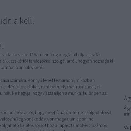
udnia kell!
l!
 vállalkozásáért? Valószínűleg megtalálhatja a javítás
a cikk szakértői tanácsokkal szolgál arról, hogyan hozhatja ki
tosíthatja annak sikerét.
lkozása számára. Könnyű lehet lemaradni, miközben
 ki elérhető célokat, mint bármely más munkánál, és
lnak. Ne hagyja, hogy visszaálljon a munka, különben az
Ágy
Ágy
őződjön meg arról, hogy megbízható internetszolgáltatóval
min
e valószínűleg vonakodást von maga után az online
zolgáltató halálos sorsot hoz a tapasztalatokért. Számos
eap