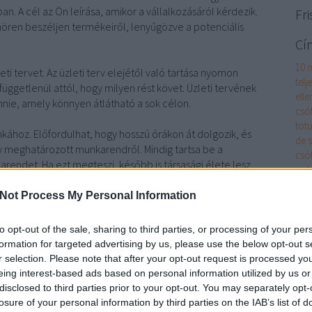
ában. A cél az Ön leírása, amikor a vállalkozásáról kérdezik.
Fri
ören beszéljen termékeiről, lenyűgözve a potenciális
Cí
10 
ti tervet. Az üzleti terv elejétől való tartása nyomon
telj
 függetlenül attól, hogy milyen rést követ. Üzleti tervének
elle
nnie, amely könnyen átlátható a sok célon.
csó
totu
ához. Előfordulhat, hogy hosszú órákon át dolgozik, és
de 
 meghatározott munkarendről. Mindig tartsa be a
csó
det. Ha ezt megteszi, később is társasági élete lesz.
pol
ágyi
l vizsgálnia otthoni üzleti gyakorlatát, és meg kell
Not Process My Personal Information
ágyi
iker érdekében. Mindig vannak tanulságok és új tippek,
akk
ebben a cikkben található tanácsokat, hogy otthoni
cikk
to opt-out of the sale, sharing to third parties, or processing of your per
n.
alk
formation for targeted advertising by us, please use the below opt-out s
alk
r selection. Please note that after your opt-out request is processed y
tex, technokol, casio tudományos
és m
eing interest-based ads based on personal information utilized by us or
kulacs, ergonomikus iskolatáska, ars una
has
disclosed to third parties prior to your opt-out. You may separately opt-
App
losure of your personal information by third parties on the IAB’s list of