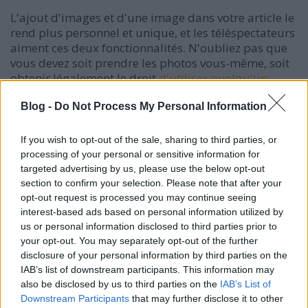
L'ajout d'images et d'une image dans votre article le
rend plus personnel et unique, et les téléspectateurs
aiment ces deux fonctionnalités. N'oubliez pas que
vous devez soit prendre les photos vous-même, soit
obtenir légalement le droit
d'utiliser quelqu'un
d'autre.
Blog -
Do Not Process My Personal Information
Soyez un streamer sans couture. Chaque article
devrait avoir un appel à l'action à la fin, mais
If you wish to opt-out of the sale, sharing to third parties, or
souvent, ils sont beaucoup trop évidents. Votre
processing of your personal or sensitive information for
article doit entrer directement dans l'appel à l'action
targeted advertising by us, please use the below opt-out
sans que vos lecteurs ne s'en rendent compte.
section to confirm your selection. Please note that after your
Entraînez-vous à le faire jusqu'à ce que cela
opt-out request is processed you may continue seeing
devienne naturel pour vous.
interest-based ads based on personal information utilized by
us or personal information disclosed to third parties prior to
Une fois que votre article a été accepté et publié
your opt-out. You may separately opt-out of the further
dans un annuaire d'articles, n'oubliez pas de le
disclosure of your personal information by third parties on the
visiter et de vérifier que tous les liens de l'article
IAB’s list of downstream participants. This information may
also be disclosed by us to third parties on the
IAB’s List of
fonctionnent correctement. Les bons liens sont une
Downstream Participants
that may further disclose it to other
partie importante de toute stratégie de marketing