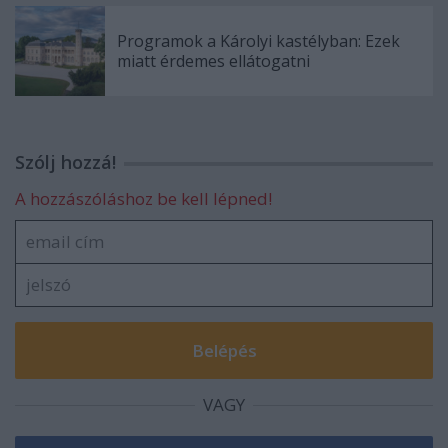
Programok a Károlyi kastélyban: Ezek
miatt érdemes ellátogatni
Szólj hozzá!
A hozzászóláshoz be kell lépned!
VAGY