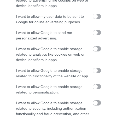
Vous voulez attirer le public le plus large possible,
related to advertising like cookies on web or
alors ne lancez
pas vos articles trop haut.
device identifiers in apps.
Ces conseils sur le marketing d'article pourraient
I want to allow my user data to be sent to
être une excellente source pour surmonter l'anxiété
Google for online advertising purposes.
et l'incompréhension du marketing d'article et de
I want to allow Google to send me
son fonctionnement. Vous pourriez obtenir des
personalized advertising.
résultats excellents et très rentables en utilisant
cette technique de marketing, mais vous devez être
I want to allow Google to enable storage
prêt à apprendre tout ce que vous pouvez
sur son
related to analytics like cookies on web or
fonctionnement.
device identifiers in apps.
I want to allow Google to enable storage
related to functionality of the website or app.
Címkék:
Sentez-vous comme un pro avec ces conseils de
I want to allow Google to enable storage
marketing darticle
related to personalization.
I want to allow Google to enable storage
related to security, including authentication
functionality and fraud prevention, and other